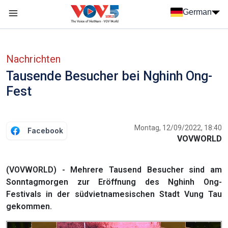
Nhảy đến nội dung
German
Menu trang chủ tiếng Đức
menu phụ tiếng Đức
Nachrichten
Tausende Besucher bei Nghinh Ong-
Fest
Montag, 12/09/2022, 18:40
Facebook
VOVWORLD
(VOVWORLD) - Mehrere Tausend Besucher sind am
Sonntagmorgen zur Eröffnung des Nghinh Ong-
Festivals in der südvietnamesischen Stadt Vung Tau
gekommen.