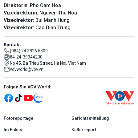
Direktorin
: Pho Cam Hoa
Vizedirektorin:
Nguyen Thu Hoa
Vizedirektor:
Bui Manh Hung
Vizedirektor:
Cao Dinh Trung
Kontakt
(084) 24 3826 6809
84-24-39344230
No 45, Ba Trieu Street, Ha Noi, Viet Nam
vovworld@vov.vn
Mạng xã hội
Folgen Sie VOV World:
menu footer tiếng Đức
Fotoreportage
Gerichtsmitteilung
Im Fokus
Kulturreport