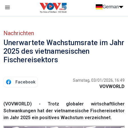
Nhảy đến nội dung
German
Menu trang chủ tiếng Đức
menu phụ tiếng Đức
Nachrichten
Unerwartete Wachstumsrate im Jahr
2025 des vietnamesischen
Fischereisektors
Samstag, 03/01/2026, 16:49
Facebook
VOVWORLD
(VOVWORLD) - Trotz globaler wirtschaftlicher
Schwankungen hat der vietnamesische Fischereisektor
im Jahr 2025 ein positives Wachstum verzeichnet.