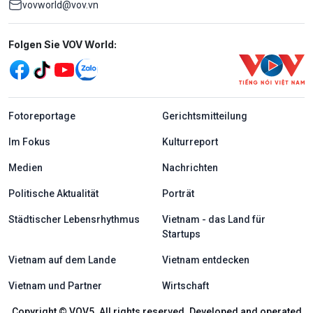
vovworld@vov.vn
Mạng xã hội
Folgen Sie VOV World:
menu footer tiếng Đức
Fotoreportage
Gerichtsmitteilung
Im Fokus
Kulturreport
Medien
Nachrichten
Politische Aktualität
Porträt
Städtischer Lebensrhythmus
Vietnam - das Land für
Startups
Vietnam auf dem Lande
Vietnam entdecken
Vietnam und Partner
Wirtschaft
Copyright © VOV5. All rights reserved. Developed and operated