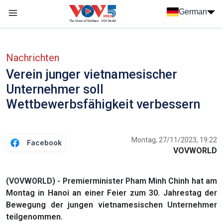
Nhảy đến nội dung
German
Menu trang chủ tiếng Đức
menu phụ tiếng Đức
Nachrichten
Verein junger vietnamesischer
Unternehmer soll
Wettbewerbsfähigkeit verbessern
Montag, 27/11/2023, 19:22
Facebook
VOVWORLD
(VOVWORLD) - Premierminister Pham Minh Chinh hat am
Montag in Hanoi an einer Feier zum 30. Jahrestag der
Bewegung der jungen vietnamesischen Unternehmer
teilgenommen.