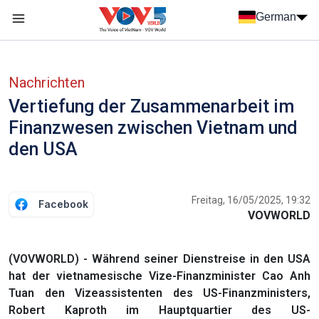
Nhảy đến nội dung
German
Menu trang chủ tiếng Đức
menu phụ tiếng Đức
Nachrichten
Vertiefung der Zusammenarbeit im
Finanzwesen zwischen Vietnam und
den USA
Freitag, 16/05/2025, 19:32
Facebook
VOVWORLD
(VOVWORLD) - Während seiner Dienstreise in den USA
hat der vietnamesische Vize-Finanzminister Cao Anh
Tuan den Vizeassistenten des US-Finanzministers,
Robert Kaproth im Hauptquartier des US-