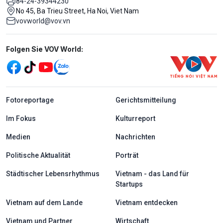
84-24-39344230
No 45, Ba Trieu Street, Ha Noi, Viet Nam
vovworld@vov.vn
Mạng xã hội
Folgen Sie VOV World:
menu footer tiếng Đức
Fotoreportage
Gerichtsmitteilung
Im Fokus
Kulturreport
Medien
Nachrichten
Politische Aktualität
Porträt
Städtischer Lebensrhythmus
Vietnam - das Land für
Startups
Vietnam auf dem Lande
Vietnam entdecken
Vietnam und Partner
Wirtschaft