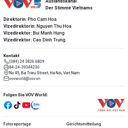
Auslandskanal
Der Stimme Vietnams
Direktorin
: Pho Cam Hoa
Vizedirektorin:
Nguyen Thu Hoa
Vizedirektor:
Bui Manh Hung
Vizedirektor:
Cao Dinh Trung
Kontakt
(084) 24 3826 6809
84-24-39344230
No 45, Ba Trieu Street, Ha Noi, Viet Nam
vovworld@vov.vn
Mạng xã hội
Folgen Sie VOV World:
menu footer tiếng Đức
Fotoreportage
Gerichtsmitteilung