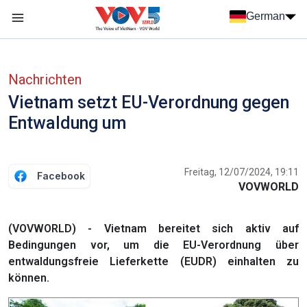
Nhảy đến nội dung
German
Menu trang chủ tiếng Đức
menu phụ tiếng Đức
Nachrichten
Vietnam setzt EU-Verordnung gegen
Entwaldung um
Freitag, 12/07/2024, 19:11
Facebook
VOVWORLD
(VOVWORLD) - Vietnam bereitet sich aktiv auf
Bedingungen vor, um die EU-Verordnung über
entwaldungsfreie Lieferkette (EUDR) einhalten zu
können.