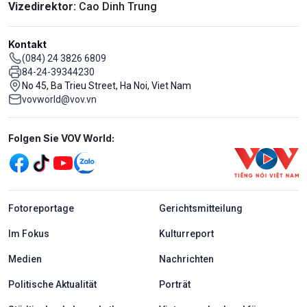
Vizedirektor:
Cao Dinh Trung
Kontakt
(084) 24 3826 6809
84-24-39344230
No 45, Ba Trieu Street, Ha Noi, Viet Nam
vovworld@vov.vn
Mạng xã hội
Folgen Sie VOV World:
menu footer tiếng Đức
Fotoreportage
Gerichtsmitteilung
Im Fokus
Kulturreport
Medien
Nachrichten
Politische Aktualität
Porträt