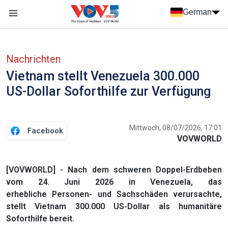
Nhảy đến nội dung
German
Menu trang chủ tiếng Đức
menu phụ tiếng Đức
Nachrichten
Vietnam stellt Venezuela 300.000
US-Dollar Soforthilfe zur Verfügung
Mittwoch, 08/07/2026, 17:01
Facebook
VOVWORLD
[VOVWORLD] - Nach dem schweren Doppel-Erdbeben
vom 24. Juni 2026 in Venezuela, das
erhebliche Personen- und Sachschäden verursachte,
stellt Vietnam 300.000 US-Dollar als humanitäre
Soforthilfe bereit.