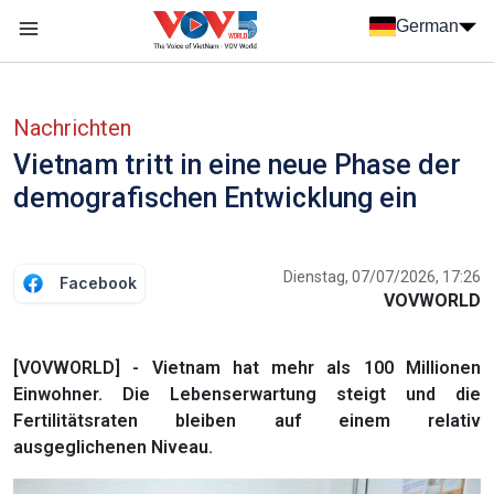
Nhảy đến nội dung
German
Menu trang chủ tiếng Đức
menu phụ tiếng Đức
Nachrichten
Vietnam tritt in eine neue Phase der
demografischen Entwicklung ein
Dienstag, 07/07/2026, 17:26
Facebook
VOVWORLD
[VOVWORLD] - Vietnam hat mehr als 100 Millionen
Einwohner. Die Lebenserwartung steigt und die
Fertilitätsraten bleiben auf einem relativ
ausgeglichenen Niveau.