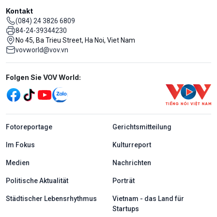
Kontakt
(084) 24 3826 6809
84-24-39344230
No 45, Ba Trieu Street, Ha Noi, Viet Nam
vovworld@vov.vn
Mạng xã hội
Folgen Sie VOV World:
menu footer tiếng Đức
Fotoreportage
Gerichtsmitteilung
Im Fokus
Kulturreport
Medien
Nachrichten
Politische Aktualität
Porträt
Städtischer Lebensrhythmus
Vietnam - das Land für
Startups