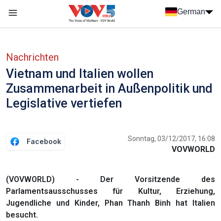
Nhảy đến nội dung
German
Menu trang chủ tiếng Đức
menu phụ tiếng Đức
Nachrichten
Vietnam und Italien wollen
Zusammenarbeit in Außenpolitik und
Legislative vertiefen
Sonntag, 03/12/2017, 16:08
Facebook
VOVWORLD
(VOVWORLD) - Der Vorsitzende des
Parlamentsausschusses für Kultur, Erziehung,
Jugendliche und Kinder, Phan Thanh Binh hat Italien
besucht.