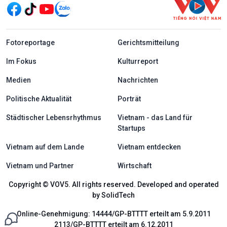
menu footer tiếng Đức
Fotoreportage
Gerichtsmitteilung
Im Fokus
Kulturreport
Medien
Nachrichten
Politische Aktualität
Porträt
Städtischer Lebensrhythmus
Vietnam - das Land für
Startups
Vietnam auf dem Lande
Vietnam entdecken
Vietnam und Partner
Wirtschaft
Copyright © VOV5. All rights reserved. Developed and operated
by SolidTech
Online-Genehmigung: 14444/GP-BTTTT erteilt am 5.9.2011
2113/GP-BTTTT erteilt am 6.12.2011