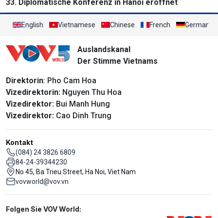
33. Diplomatische Konferenz in Hanoi eröffnet
English
Vietnamese
Chinese
French
German
Auslandskanal
Der Stimme Vietnams
Direktorin
: Pho Cam Hoa
Vizedirektorin:
Nguyen Thu Hoa
Vizedirektor:
Bui Manh Hung
Vizedirektor:
Cao Dinh Trung
Kontakt
(084) 24 3826 6809
84-24-39344230
No 45, Ba Trieu Street, Ha Noi, Viet Nam
vovworld@vov.vn
Mạng xã hội
Folgen Sie VOV World: