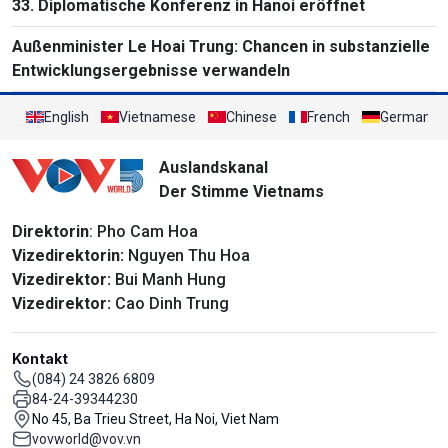
33. Diplomatische Konferenz in Hanoi eröffnet
Außenminister Le Hoai Trung: Chancen in substanzielle
Entwicklungsergebnisse verwandeln
English
Vietnamese
Chinese
French
German
Auslandskanal
Der Stimme Vietnams
Direktorin
: Pho Cam Hoa
Vizedirektorin:
Nguyen Thu Hoa
Vizedirektor:
Bui Manh Hung
Vizedirektor:
Cao Dinh Trung
Kontakt
(084) 24 3826 6809
84-24-39344230
No 45, Ba Trieu Street, Ha Noi, Viet Nam
vovworld@vov.vn