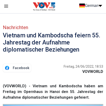
Nhảy đến nội dung
German
Menu trang chủ tiếng Đức
menu phụ tiếng Đức
Nachrichten
Vietnam und Kambodscha feiern 55.
Jahrestag der Aufnahme
diplomatischer Beziehungen
Freitag, 24/06/2022, 18:53
Facebook
VOVWORLD
(VOVWORLD) - Vietnam und Kambodscha haben am
Freitag im Opernhaus in Hanoi den 55. Jahrestag der
Aufnahme diplomatischer Beziehungen gefeiert.