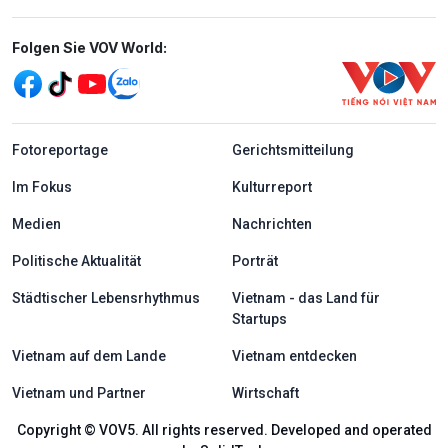
Mạng xã hội
Folgen Sie VOV World:
menu footer tiếng Đức
Fotoreportage
Gerichtsmitteilung
Im Fokus
Kulturreport
Medien
Nachrichten
Politische Aktualität
Porträt
Städtischer Lebensrhythmus
Vietnam - das Land für
Startups
Vietnam auf dem Lande
Vietnam entdecken
Vietnam und Partner
Wirtschaft
Copyright © VOV5. All rights reserved. Developed and operated