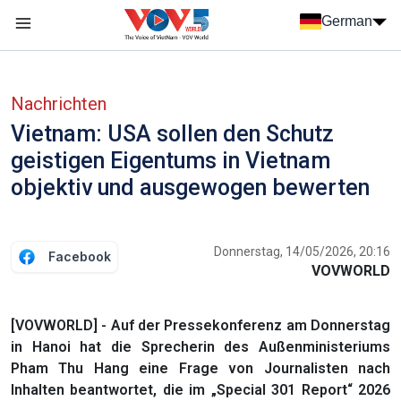
Nhảy đến nội dung
German
Menu trang chủ tiếng Đức
menu phụ tiếng Đức
Nachrichten
Vietnam: USA sollen den Schutz
geistigen Eigentums in Vietnam
objektiv und ausgewogen bewerten
Donnerstag, 14/05/2026, 20:16
Facebook
VOVWORLD
[VOVWORLD] - Auf der Pressekonferenz am Donnerstag
in Hanoi hat die Sprecherin des Außenministeriums
Pham Thu Hang eine Frage von Journalisten nach
Inhalten beantwortet, die im „Special 301 Report“ 2026