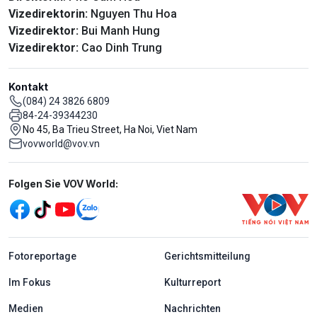
Vizedirektorin:
Nguyen Thu Hoa
Vizedirektor:
Bui Manh Hung
Vizedirektor:
Cao Dinh Trung
Kontakt
(084) 24 3826 6809
84-24-39344230
No 45, Ba Trieu Street, Ha Noi, Viet Nam
vovworld@vov.vn
Mạng xã hội
Folgen Sie VOV World:
menu footer tiếng Đức
Fotoreportage
Gerichtsmitteilung
Im Fokus
Kulturreport
Medien
Nachrichten