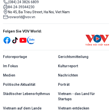
(084) 24 3826 6809
84-24-39344230
No 45, Ba Trieu Street, Ha Noi, Viet Nam
vovworld@vov.vn
Mạng xã hội
Folgen Sie VOV World:
menu footer tiếng Đức
Fotoreportage
Gerichtsmitteilung
Im Fokus
Kulturreport
Medien
Nachrichten
Politische Aktualität
Porträt
Städtischer Lebensrhythmus
Vietnam - das Land für
Startups
Vietnam auf dem Lande
Vietnam entdecken