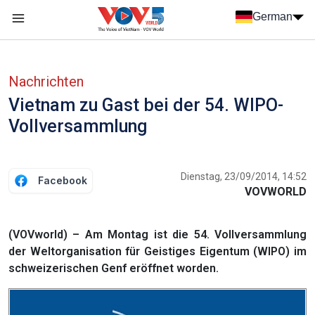
Nhảy đến nội dung
German
Menu trang chủ tiếng Đức
menu phụ tiếng Đức
Nachrichten
Vietnam zu Gast bei der 54. WIPO-
Vollversammlung
Dienstag, 23/09/2014, 14:52
Facebook
VOVWORLD
(VOVworld) – Am Montag ist die 54. Vollversammlung
der Weltorganisation für Geistiges Eigentum (WIPO) im
schweizerischen Genf eröffnet worden.