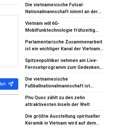
Die vietnamesische Futsal-
Verhandlungen mit Russland
Nationalmannschaft nimmt an der
Continental Futsal Championship
Vietnam will 6G-
2026 teil
Mobilfunktechnologie frühzeitig
beherrschen und einführen
Parlamentarische Zusammenarbeit
ist ein wichtiger Kanal der Vietnam-
Kambodscha-Beziehungen
Spitzenpolitiker nehmen am Live-
Fernsehprogramm zum Gedenken
an gefallene Soldaten teil
Die vietnamesische
den
Fußballnationalmannschaft ist
bereit für das Spiel gegen Singapur
Phu Quoc zählt zu den zehn
bei Südostasienmeisterschaft 2026
attraktivesten Inseln der Welt
Die größte Ausstellung spiritueller
Keramik in Vietnam wird auf dem