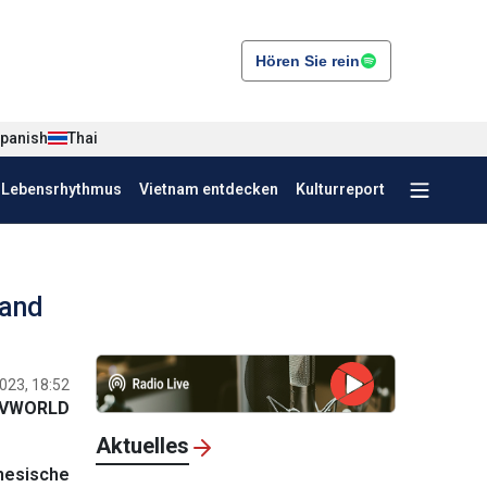
Hören Sie rein
panish
Thai
r Lebensrhythmus
Vietnam entdecken
Kulturreport
land
023, 18:52
VWORLD
Aktuelles
mesische