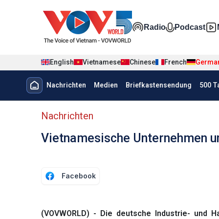
Nhảy đến nội dung
Đa phương t
Radio
Podcast
English
Vietnamese
Chinese
French
Germa
Menu trang chủ tiếng Đức
Nachrichten
Medien
Briefkastensendung
500 T
menu phụ tiếng Đức
Nachrichten
Vietnamesische Unternehmen un
Facebook
(VOVWORLD) - Die deutsche Industrie- und H