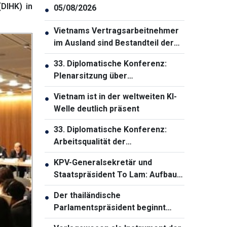
DIHK) in
05/08/2026
●
Vietnams Vertragsarbeitnehmer
●
im Ausland sind Bestandteil der
nationalen Strategie zur
33. Diplomatische Konferenz:
●
Entwicklung der
Plenarsitzung über
Humanressourcen
Außenbeziehungen der Partei
Vietnam ist in der weltweiten KI-
●
und Volksdiplomatie
Welle deutlich präsent
33. Diplomatische Konferenz:
●
Arbeitsqualität der
Auslandsvertretungen
KPV-Generalsekretär und
●
verbessern
Staatspräsident To Lam: Aufbau
einer solidarischen und starken
Der thailändische
●
ASEAN-Gemeinschaft
Parlamentspräsident beginnt
offiziellen Vietnam-Besuch