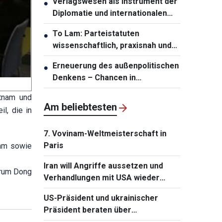
Verlagswesen als Instrument der
●
Diplomatie und internationalen
Integration stärken
To Lam: Parteistatuten
●
wissenschaftlich, praxisnah und
zukunftsfähig gestalten
Erneuerung des außenpolitischen
●
Denkens – Chancen in
Entwicklungsressourcen
tnam und
umwandeln
Am beliebtesten
l, die in
7. Vovinam-Weltmeisterschaft in
Paris
nam sowie
Iran will Angriffe aussetzen und
trum Dong
Verhandlungen mit USA wieder
aufnehmen
US-Präsident und ukrainischer
Präsident beraten über
Wiederaufnahme von