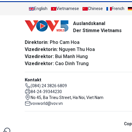
English
Vietnamese
Chinese
French
Auslandskanal
Der Stimme Vietnams
Direktorin
: Pho Cam Hoa
Vizedirektorin:
Nguyen Thu Hoa
Vizedirektor:
Bui Manh Hung
Vizedirektor:
Cao Dinh Trung
Kontakt
(084) 24 3826 6809
84-24-39344230
No 45, Ba Trieu Street, Ha Noi, Viet Nam
vovworld@vov.vn
Cop