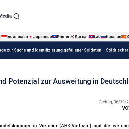
iện tiếng Đức
Media
n
Indonesian
Japanese
Khmer
Korean
Lao
Russian
S
age zur Suche und Identifizierung gefallener Soldaten
Städtische
d Potenzial zur Ausweitung in Deutsch
Freitag, 06/10/2
VO
andelskammer in Vietnam (AHK-Vietnam) und die vietna