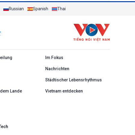
Ba-Den-Berg stattfinden
Russian
Spanish
Thai
c
teilung
Im Fokus
Nachrichten
Städtischer Lebensrhythmus
 dem Lande
Vietnam entdecken
Tech