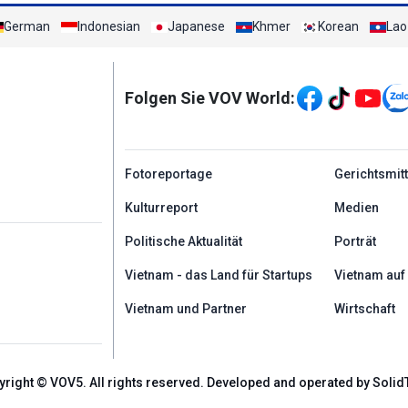
German
Indonesian
Japanese
Khmer
Korean
Lao
Mạng xã hội
Folgen Sie VOV World:
menu footer tiếng Đứ
Fotoreportage
Gerichtsmit
Kulturreport
Medien
Politische Aktualität
Porträt
Vietnam - das Land für Startups
Vietnam auf
Vietnam und Partner
Wirtschaft
yright © VOV5. All rights reserved. Developed and operated by Solid