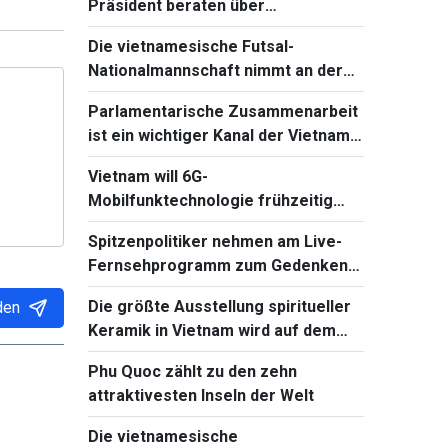
Präsident beraten über
Wiederaufnahme von
Die vietnamesische Futsal-
Verhandlungen mit Russland
Nationalmannschaft nimmt an der
Continental Futsal Championship
Parlamentarische Zusammenarbeit
2026 teil
ist ein wichtiger Kanal der Vietnam-
Kambodscha-Beziehungen
Vietnam will 6G-
Mobilfunktechnologie frühzeitig
beherrschen und einführen
Spitzenpolitiker nehmen am Live-
Fernsehprogramm zum Gedenken
an gefallene Soldaten teil
Die größte Ausstellung spiritueller
den
Keramik in Vietnam wird auf dem
Ba-Den-Berg stattfinden
Phu Quoc zählt zu den zehn
attraktivesten Inseln der Welt
Die vietnamesische