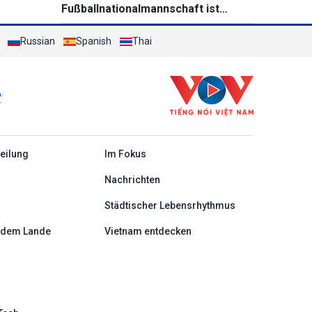
Fußballnationalmannschaft ist
bereit für das Spiel gegen Singapur
Russian
bei Südostasienmeisterschaft 2026
Spanish
Thai
c
teilung
Im Fokus
Nachrichten
Städtischer Lebensrhythmus
 dem Lande
Vietnam entdecken