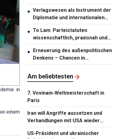
offiziellen Vietnam-Besuch
Verlagswesen als Instrument der
●
Diplomatie und internationalen
Integration stärken
To Lam: Parteistatuten
●
wissenschaftlich, praxisnah und
zukunftsfähig gestalten
Erneuerung des außenpolitischen
●
Denkens – Chancen in
Entwicklungsressourcen
umwandeln
Am beliebtesten
ademie in
7. Vovinam-Weltmeisterschaft in
Paris
bei einem
Iran will Angriffe aussetzen und
Verhandlungen mit USA wieder
aufnehmen
US-Präsident und ukrainischer