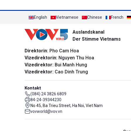
English
Vietnamese
Chinese
French
Auslandskanal
Der Stimme Vietnams
Direktorin
: Pho Cam Hoa
Vizedirektorin:
Nguyen Thu Hoa
Vizedirektor:
Bui Manh Hung
Vizedirektor:
Cao Dinh Trung
Kontakt
(084) 24 3826 6809
84-24-39344230
No 45, Ba Trieu Street, Ha Noi, Viet Nam
vovworld@vov.vn