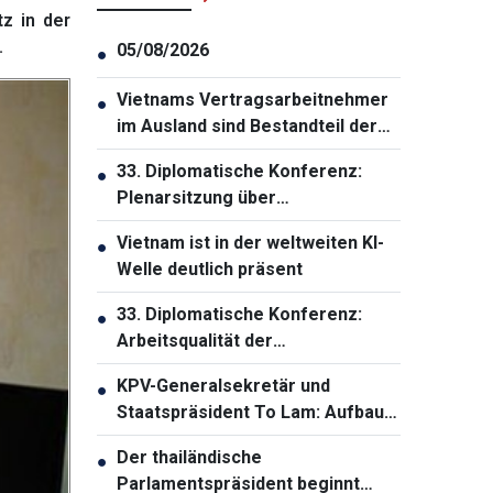
z in der
.
05/08/2026
●
Vietnams Vertragsarbeitnehmer
●
im Ausland sind Bestandteil der
nationalen Strategie zur
33. Diplomatische Konferenz:
●
Entwicklung der
Plenarsitzung über
Humanressourcen
Außenbeziehungen der Partei
Vietnam ist in der weltweiten KI-
●
und Volksdiplomatie
Welle deutlich präsent
33. Diplomatische Konferenz:
●
Arbeitsqualität der
Auslandsvertretungen
KPV-Generalsekretär und
●
verbessern
Staatspräsident To Lam: Aufbau
einer solidarischen und starken
Der thailändische
●
ASEAN-Gemeinschaft
Parlamentspräsident beginnt