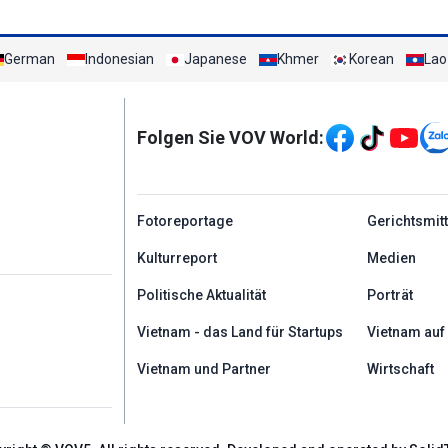
German
Indonesian
Japanese
Khmer
Korean
Lao
Mạng xã hội
Folgen Sie VOV World:
menu footer tiếng Đứ
Fotoreportage
Gerichtsmit
Kulturreport
Medien
Politische Aktualität
Porträt
Vietnam - das Land für Startups
Vietnam auf
Vietnam und Partner
Wirtschaft