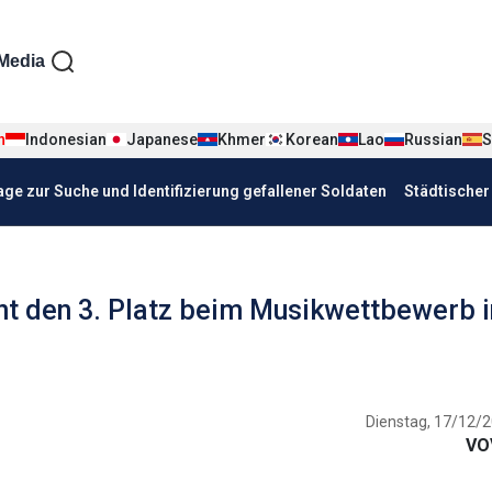
iện tiếng Đức
Media
n
Indonesian
Japanese
Khmer
Korean
Lao
Russian
S
age zur Suche und Identifizierung gefallener Soldaten
Städtische
t den 3. Platz beim Musikwettbewerb i
Dienstag, 17/12/2
VO