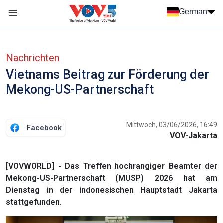
Nhảy đến nội dung
German
Menu trang chủ tiếng Đức
menu phụ tiếng Đức
Nachrichten
Vietnams Beitrag zur Förderung der
Mekong-US-Partnerschaft
Mittwoch, 03/06/2026, 16:49
Facebook
VOV-Jakarta
[VOVWORLD] - Das Treffen hochrangiger Beamter der
Mekong-US-Partnerschaft (MUSP) 2026 hat am
Dienstag in der indonesischen Hauptstadt Jakarta
stattgefunden.