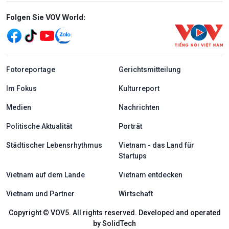
Mạng xã hội
Folgen Sie VOV World:
menu footer tiếng Đức
Fotoreportage
Gerichtsmitteilung
Im Fokus
Kulturreport
Medien
Nachrichten
Politische Aktualität
Porträt
Städtischer Lebensrhythmus
Vietnam - das Land für
Startups
Vietnam auf dem Lande
Vietnam entdecken
Vietnam und Partner
Wirtschaft
Copyright © VOV5. All rights reserved. Developed and operated
by SolidTech