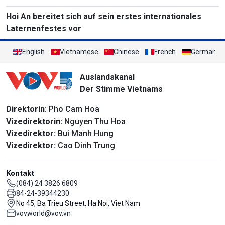
Hoi An bereitet sich auf sein erstes internationales
Laternenfestes vor
English
Vietnamese
Chinese
French
German
Auslandskanal
Der Stimme Vietnams
Direktorin
: Pho Cam Hoa
Vizedirektorin:
Nguyen Thu Hoa
Vizedirektor:
Bui Manh Hung
Vizedirektor:
Cao Dinh Trung
Kontakt
(084) 24 3826 6809
84-24-39344230
No 45, Ba Trieu Street, Ha Noi, Viet Nam
vovworld@vov.vn