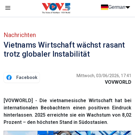
Nhảy đến nội dung
German
Menu trang chủ tiếng Đức
menu phụ tiếng Đức
Nachrichten
Vietnams Wirtschaft wächst rasant
trotz globaler Instabilität
Mittwoch, 03/06/2026, 17:41
Facebook
VOVWORLD
[VOVWORLD] - Die vietnamesische Wirtschaft hat bei
internationalen Beobachtern einen positiven Eindruck
hinterlassen. 2025 erreichte sie ein Wachstum von 8,02
Prozent – den höchsten Stand in Südostasien.