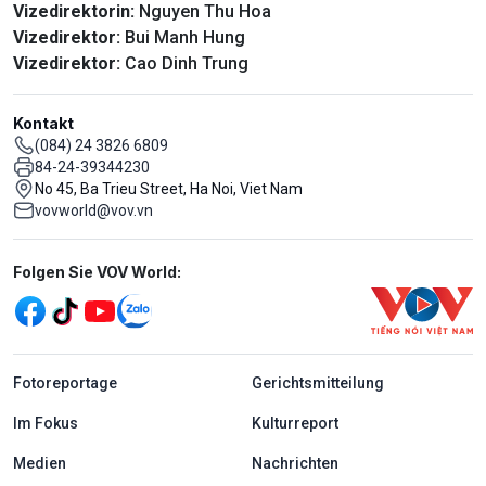
Vizedirektorin:
Nguyen Thu Hoa
Vizedirektor:
Bui Manh Hung
Vizedirektor:
Cao Dinh Trung
Kontakt
(084) 24 3826 6809
84-24-39344230
No 45, Ba Trieu Street, Ha Noi, Viet Nam
vovworld@vov.vn
Mạng xã hội
Folgen Sie VOV World:
menu footer tiếng Đức
Fotoreportage
Gerichtsmitteilung
Im Fokus
Kulturreport
Medien
Nachrichten