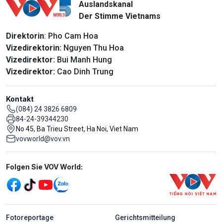
Auslandskanal
Der Stimme Vietnams
Direktorin
: Pho Cam Hoa
Vizedirektorin:
Nguyen Thu Hoa
Vizedirektor:
Bui Manh Hung
Vizedirektor:
Cao Dinh Trung
Kontakt
(084) 24 3826 6809
84-24-39344230
No 45, Ba Trieu Street, Ha Noi, Viet Nam
vovworld@vov.vn
Mạng xã hội
Folgen Sie VOV World:
menu footer tiếng Đức
Fotoreportage
Gerichtsmitteilung