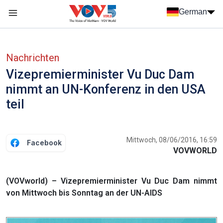
Nhảy đến nội dung
German
Menu trang chủ tiếng Đức
menu phụ tiếng Đức
Nachrichten
Vizepremierminister Vu Duc Dam
nimmt an UN-Konferenz in den USA
teil
Mittwoch, 08/06/2016, 16:59
Facebook
VOVWORLD
(VOVworld) – Vizepremierminister Vu Duc Dam nimmt
von Mittwoch bis Sonntag an der UN-AIDS