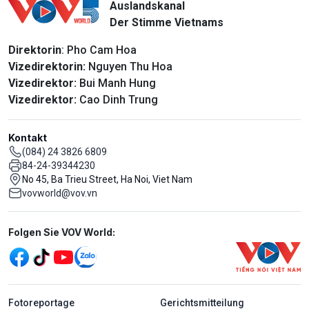
Auslandskanal
Der Stimme Vietnams
Direktorin
: Pho Cam Hoa
Vizedirektorin:
Nguyen Thu Hoa
Vizedirektor:
Bui Manh Hung
Vizedirektor:
Cao Dinh Trung
Kontakt
(084) 24 3826 6809
84-24-39344230
No 45, Ba Trieu Street, Ha Noi, Viet Nam
vovworld@vov.vn
Mạng xã hội
Folgen Sie VOV World:
menu footer tiếng Đức
Fotoreportage
Gerichtsmitteilung