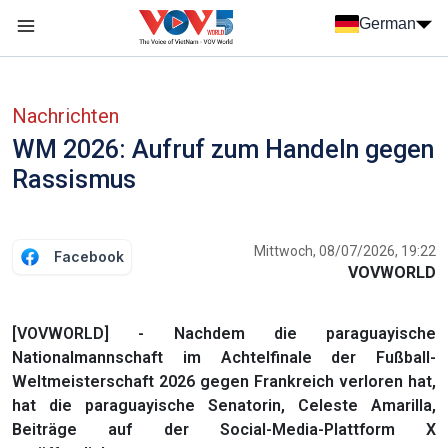
Nhảy đến nội dung
German
Menu trang chủ tiếng Đức
menu phụ tiếng Đức
Nachrichten
WM 2026: Aufruf zum Handeln gegen
Rassismus
Mittwoch, 08/07/2026, 19:22
Facebook
VOVWORLD
[VOVWORLD] - Nachdem die paraguayische
Nationalmannschaft im Achtelfinale der Fußball-
Weltmeisterschaft 2026 gegen Frankreich verloren hat,
hat die paraguayische Senatorin, Celeste Amarilla,
Beiträge auf der Social-Media-Plattform X