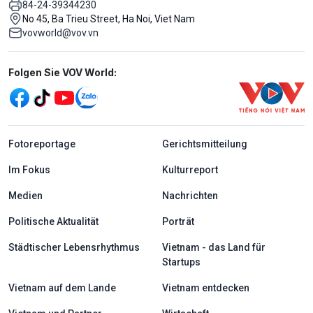
84-24-39344230
No 45, Ba Trieu Street, Ha Noi, Viet Nam
vovworld@vov.vn
Mạng xã hội
Folgen Sie VOV World:
menu footer tiếng Đức
Fotoreportage
Gerichtsmitteilung
Im Fokus
Kulturreport
Medien
Nachrichten
Politische Aktualität
Porträt
Städtischer Lebensrhythmus
Vietnam - das Land für
Startups
Vietnam auf dem Lande
Vietnam entdecken