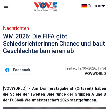
Nhảy đến nội dung
German
Menu trang chủ tiếng Đức
menu phụ tiếng Đức
Nachrichten
WM 2026: Die FIFA gibt
Schiedsrichterinnen Chance und baut
Geschlechterbarrieren ab
Freitag, 19/06/2026, 17:54
Facebook
VOVWORLD
[VOVWORLD] - Am Donnerstagabend (Ortszeit) haben
die Spiele der zweiten Spielrunde der Gruppen A und B
der Fußball-Weltmeisterschaft 2026 stattgefunden.