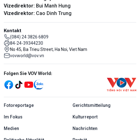
Vizedirektor:
Bui Manh Hung
Vizedirektor:
Cao Dinh Trung
Kontakt
(084) 24 3826 6809
84-24-39344230
No 45, Ba Trieu Street, Ha Noi, Viet Nam
vovworld@vov.vn
Mạng xã hội
Folgen Sie VOV World:
menu footer tiếng Đức
Fotoreportage
Gerichtsmitteilung
Im Fokus
Kulturreport
Medien
Nachrichten
Politische Aktualität
Porträt