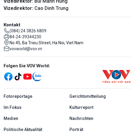
Vizedirektor:
Bui Manh Hung
Vizedirektor:
Cao Dinh Trung
Kontakt
(084) 24 3826 6809
84-24-39344230
No 45, Ba Trieu Street, Ha Noi, Viet Nam
vovworld@vov.vn
Mạng xã hội
Folgen Sie VOV World:
menu footer tiếng Đức
Fotoreportage
Gerichtsmitteilung
Im Fokus
Kulturreport
Medien
Nachrichten
Politische Aktualität
Porträt