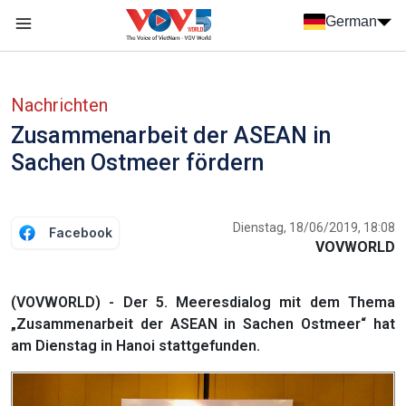
Nhảy đến nội dung
German
Menu trang chủ tiếng Đức
menu phụ tiếng Đức
Nachrichten
Zusammenarbeit der ASEAN in
Sachen Ostmeer fördern
Dienstag, 18/06/2019, 18:08
Facebook
VOVWORLD
(VOVWORLD) - Der 5. Meeresdialog mit dem Thema
„Zusammenarbeit der ASEAN in Sachen Ostmeer“ hat
am Dienstag in Hanoi stattgefunden.