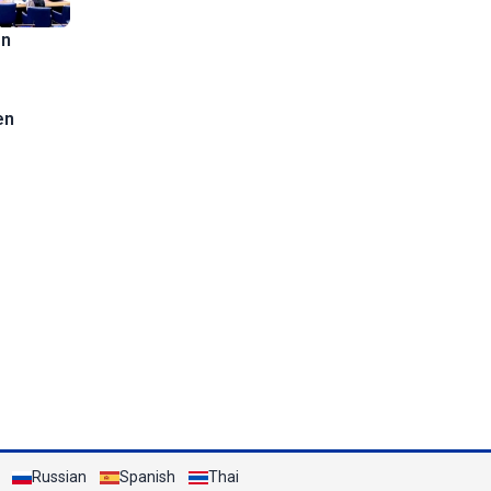
en
en
Russian
Spanish
Thai