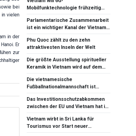
Vietnam will 6G-
2026 teil
sowie bei
Mobilfunktechnologie frühzeitig
in vielen
beherrschen und einführen
Parlamentarische Zusammenarbeit
ist ein wichtiger Kanal der Vietnam-
Kambodscha-Beziehungen
am in der
Phu Quoc zählt zu den zehn
Hanoi. Er
attraktivesten Inseln der Welt
Mühen zur
Die größte Ausstellung spiritueller
hhaltiger
Keramik in Vietnam wird auf dem
Ba-Den-Berg stattfinden
Die vietnamesische
Fußballnationalmannschaft ist
bereit für das Spiel gegen Singapur
Das Investitionsschutzabkommen
bei Südostasienmeisterschaft 2026
zwischen der EU und Vietnam hat in
Frankreich einen neuen Fortschritt
Vietnam wirbt in Sri Lanka für
Tourismus vor Start neuer
Direktflüge