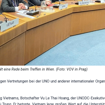
lt eine Rede beim Treffen in Wien. (Foto: VOV in Prag)
igen Vertretungen bei der UNO und anderer internationaler Organ
ung Vietnams, Botschafter Vu Le Thai Hoang, der UNODC-Exekutivd
Trung. Er betonte, Vietnam lege großen Wert auf die Unterstü