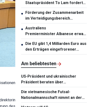
Staatspräsident To Lam fordert
die Erneuerung der
Förderung der Zusammenarbeit
●
Infrastrukturplanung
im Verteidigungsbereich
zwischen Vietnam und Malaysia
Australiens
●
Premierminister Albanese erwartet
den Besuch von KPV-
Die EU gibt 1,4 Milliarden Euro aus
●
Generalsekretär und
den Erträgen eingefrorener
Staatspräsident To Lam
russischer Vermögenswerte an
Ukraine
Am beliebtesten
US-Präsident und ukrainischer
Präsident beraten über
isationen
Wiederaufnahme von
Die vietnamesische Futsal-
Verhandlungen mit Russland
Nationalmannschaft nimmt an der
irektorin
Continental Futsal Championship
tzung des