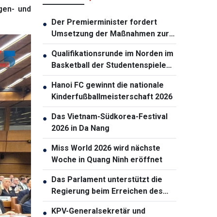
gen- und
Der Premierminister fordert
●
Umsetzung der Maßnahmen zur
Gewährleistung der
Qualifikationsrunde im Norden im
●
Cybersicherheit
Basketball der Studentenspiele
2026 eröffnet
Hanoi FC gewinnt die nationale
●
Kinderfußballmeisterschaft 2026
Das Vietnam-Südkorea-Festival
●
2026 in Da Nang
Miss World 2026 wird nächste
●
Woche in Quang Ninh eröffnet
Das Parlament unterstützt die
●
Regierung beim Erreichen des
zweistelligen Wachstums
KPV-Generalsekretär und
●