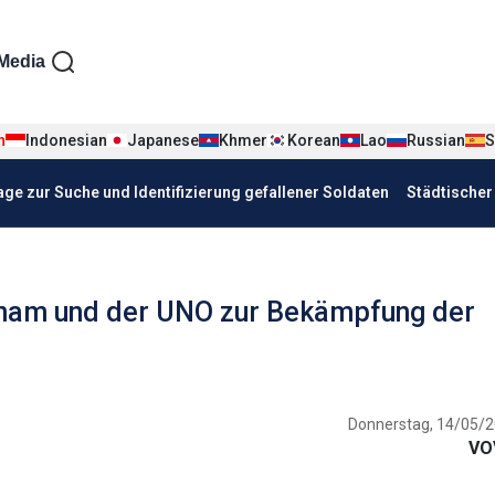
iện tiếng Đức
Media
n
Indonesian
Japanese
Khmer
Korean
Lao
Russian
S
age zur Suche und Identifizierung gefallener Soldaten
Städtische
nam und der UNO zur Bekämpfung der
Donnerstag, 14/05/2
VO