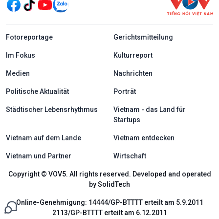
menu footer tiếng Đức
Fotoreportage
Gerichtsmitteilung
Im Fokus
Kulturreport
Medien
Nachrichten
Politische Aktualität
Porträt
Städtischer Lebensrhythmus
Vietnam - das Land für
Startups
Vietnam auf dem Lande
Vietnam entdecken
Vietnam und Partner
Wirtschaft
Copyright © VOV5. All rights reserved. Developed and operated
by SolidTech
Online-Genehmigung: 14444/GP-BTTTT erteilt am 5.9.2011
2113/GP-BTTTT erteilt am 6.12.2011