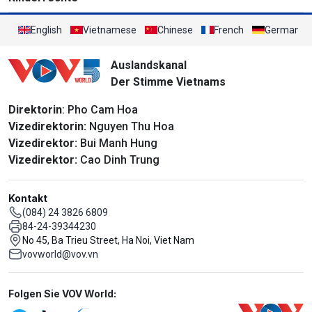
English
Vietnamese
Chinese
French
German
Auslandskanal
Der Stimme Vietnams
Direktorin
: Pho Cam Hoa
Vizedirektorin:
Nguyen Thu Hoa
Vizedirektor:
Bui Manh Hung
Vizedirektor:
Cao Dinh Trung
Kontakt
(084) 24 3826 6809
84-24-39344230
No 45, Ba Trieu Street, Ha Noi, Viet Nam
vovworld@vov.vn
Mạng xã hội
Folgen Sie VOV World: