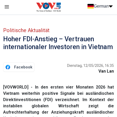
Nhảy đến nội dung
German
Menu trang chủ tiếng Đức
menu phụ tiếng Đức
Politische Aktualität
Hoher FDI-Anstieg – Vertrauen
internationaler Investoren in Vietnam
Dienstag, 12/05/2026, 16:35
Facebook
Van Lan
[VOVWORLD] - In den ersten vier Monaten 2026 hat
Vietnam weiterhin positive Signale bei ausländischen
Direktinvestitionen (FDI) verzeichnet. Im Kontext der
instabilen globalen Wirtschaft zeigt die
Aufrechterhaltung der Anziehungskraft ausländischer