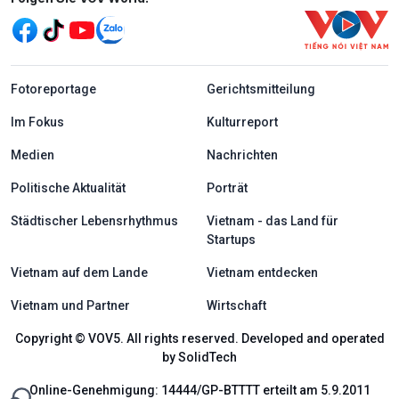
menu footer tiếng Đức
Fotoreportage
Gerichtsmitteilung
Im Fokus
Kulturreport
Medien
Nachrichten
Politische Aktualität
Porträt
Städtischer Lebensrhythmus
Vietnam - das Land für
Startups
Vietnam auf dem Lande
Vietnam entdecken
Vietnam und Partner
Wirtschaft
Copyright © VOV5. All rights reserved. Developed and operated
by SolidTech
Online-Genehmigung: 14444/GP-BTTTT erteilt am 5.9.2011