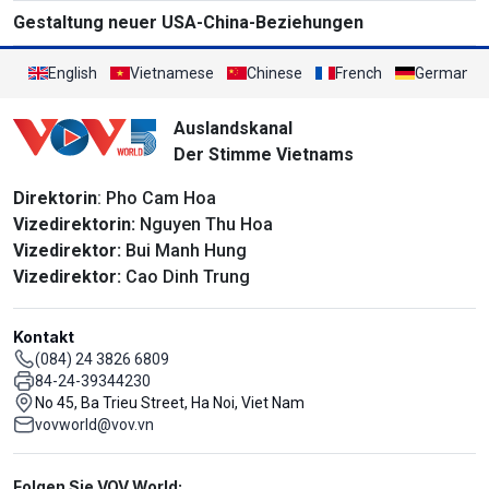
Gestaltung neuer USA-China-Beziehungen
English
Vietnamese
Chinese
French
German
Auslandskanal
Der Stimme Vietnams
Direktorin
: Pho Cam Hoa
Vizedirektorin:
Nguyen Thu Hoa
Vizedirektor:
Bui Manh Hung
Vizedirektor:
Cao Dinh Trung
Kontakt
(084) 24 3826 6809
84-24-39344230
No 45, Ba Trieu Street, Ha Noi, Viet Nam
vovworld@vov.vn
Mạng xã hội
Folgen Sie VOV World: