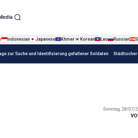
iện tiếng Đức
Media
n
Indonesian
Japanese
Khmer
Korean
Lao
Russian
S
age zur Suche und Identifizierung gefallener Soldaten
Städtische
Sonntag, 28/07/2
VO