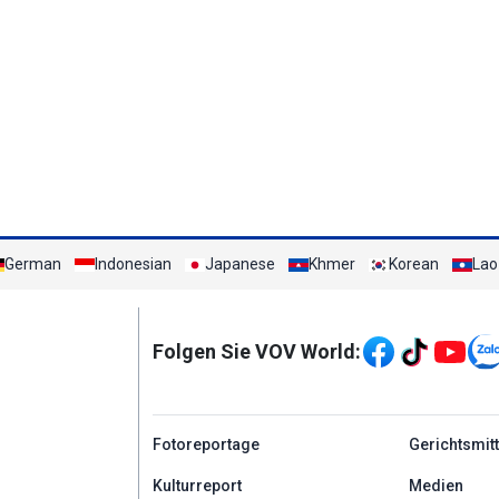
German
Indonesian
Japanese
Khmer
Korean
Lao
Mạng xã hội
Folgen Sie VOV World:
menu footer tiếng Đứ
Fotoreportage
Gerichtsmit
Kulturreport
Medien