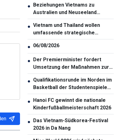
Beziehungen Vietnams zu
●
Australien und Neuseeland
bringen allen Seiten Vorteile
Vietnam und Thailand wollen
●
umfassende strategische
Partnerschaft weiter vertiefen
06/08/2026
●
Der Premierminister fordert
●
Umsetzung der Maßnahmen zur
Gewährleistung der
Qualifikationsrunde im Norden im
●
Cybersicherheit
Basketball der Studentenspiele
2026 eröffnet
Hanoi FC gewinnt die nationale
●
Kinderfußballmeisterschaft 2026
den
Das Vietnam-Südkorea-Festival
●
2026 in Da Nang