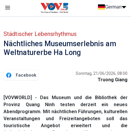
Nhảy đến nội dung
German
Menu trang chủ tiếng Đức
menu phụ tiếng Đức
Städtischer Lebensrhythmus
Nächtliches Museumserlebnis am
Weltnaturerbe Ha Long
Sonntag, 21/06/2026, 08:00
Facebook
Truong Giang
[VOVWORLD] - Das Museum und die Bibliothek der
Provinz Quang Ninh testen derzeit ein neues
Abendprogramm. Mit nächtlichen Führungen, kulturellen
Veranstaltungen und Freizeitangeboten soll das
touristische Angebot erweitert und die