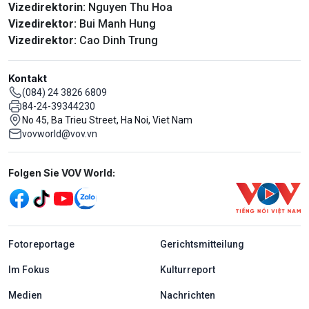
Vizedirektorin:
Nguyen Thu Hoa
Vizedirektor:
Bui Manh Hung
Vizedirektor:
Cao Dinh Trung
Kontakt
(084) 24 3826 6809
84-24-39344230
No 45, Ba Trieu Street, Ha Noi, Viet Nam
vovworld@vov.vn
Mạng xã hội
Folgen Sie VOV World:
menu footer tiếng Đức
Fotoreportage
Gerichtsmitteilung
Im Fokus
Kulturreport
Medien
Nachrichten