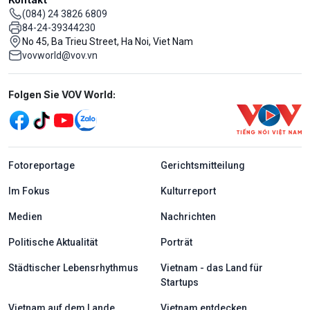
(084) 24 3826 6809
84-24-39344230
No 45, Ba Trieu Street, Ha Noi, Viet Nam
vovworld@vov.vn
Mạng xã hội
Folgen Sie VOV World:
menu footer tiếng Đức
Fotoreportage
Gerichtsmitteilung
Im Fokus
Kulturreport
Medien
Nachrichten
Politische Aktualität
Porträt
Städtischer Lebensrhythmus
Vietnam - das Land für
Startups
Vietnam auf dem Lande
Vietnam entdecken