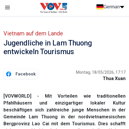
Nhảy đến nội dung
German
Menu trang chủ tiếng Đức
menu phụ tiếng Đức
Vietnam auf dem Lande
Jugendliche in Lam Thuong
entwickeln Tourismus
Montag, 18/05/2026, 17:17
Facebook
Thua Xuan
[VOVWORLD] - Mit Vorteilen wie traditionellen
Pfahlhäusern und einzigartiger lokaler Kultur
beschäftigen sich zahlreiche junge Menschen in der
Gemeinde Lam Thuong in der nordvietnamesischen
Bergprovinz Lao Cai mit dem Tourismus. Dies schafft