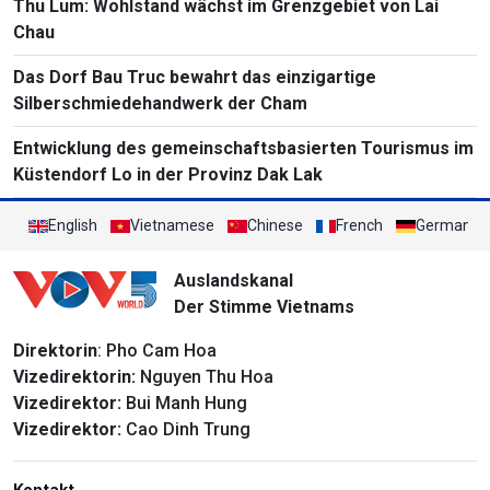
Thu Lum: Wohlstand wächst im Grenzgebiet von Lai
Chau
Das Dorf Bau Truc bewahrt das einzigartige
Silberschmiedehandwerk der Cham
Entwicklung des gemeinschaftsbasierten Tourismus im
Küstendorf Lo in der Provinz Dak Lak
English
Vietnamese
Chinese
French
German
Auslandskanal
Der Stimme Vietnams
Direktorin
: Pho Cam Hoa
Vizedirektorin:
Nguyen Thu Hoa
Vizedirektor:
Bui Manh Hung
Vizedirektor:
Cao Dinh Trung
Kontakt