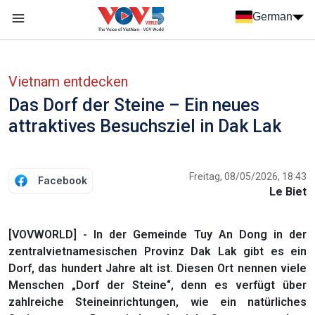
Nhảy đến nội dung
German
Menu trang chủ tiếng Đức
menu phụ tiếng Đức
Vietnam entdecken
Das Dorf der Steine – Ein neues
attraktives Besuchsziel in Dak Lak
Freitag, 08/05/2026, 18:43
Facebook
Le Biet
[VOVWORLD] - In der Gemeinde Tuy An Dong in der
zentralvietnamesischen Provinz Dak Lak gibt es ein
Dorf, das hundert Jahre alt ist. Diesen Ort nennen viele
Menschen „Dorf der Steine“, denn es verfügt über
zahlreiche Steineinrichtungen, wie ein natürliches