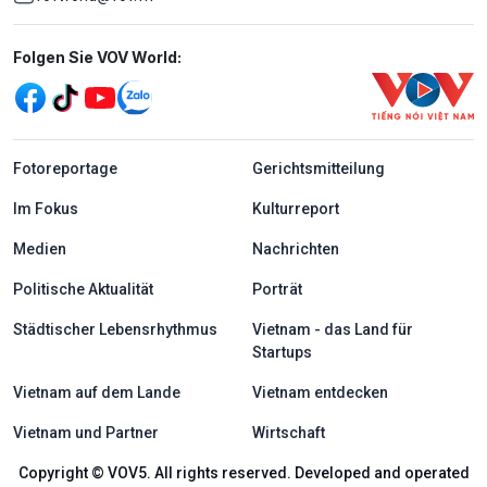
Mạng xã hội
Folgen Sie VOV World:
menu footer tiếng Đức
Fotoreportage
Gerichtsmitteilung
Im Fokus
Kulturreport
Medien
Nachrichten
Politische Aktualität
Porträt
Städtischer Lebensrhythmus
Vietnam - das Land für
Startups
Vietnam auf dem Lande
Vietnam entdecken
Vietnam und Partner
Wirtschaft
Copyright © VOV5. All rights reserved. Developed and operated