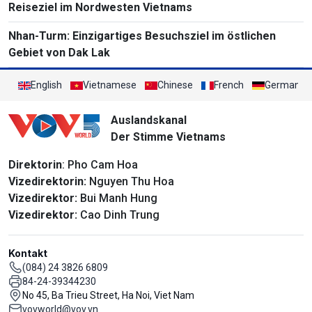
Reiseziel im Nordwesten Vietnams
Nhan-Turm: Einzigartiges Besuchsziel im östlichen
Gebiet von Dak Lak
English
Vietnamese
Chinese
French
German
Auslandskanal
Der Stimme Vietnams
Direktorin
: Pho Cam Hoa
Vizedirektorin:
Nguyen Thu Hoa
Vizedirektor:
Bui Manh Hung
Vizedirektor:
Cao Dinh Trung
Kontakt
(084) 24 3826 6809
84-24-39344230
No 45, Ba Trieu Street, Ha Noi, Viet Nam
vovworld@vov.vn