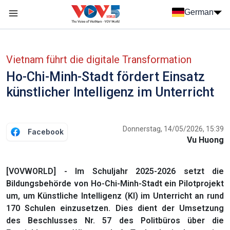
Nhảy đến nội dung
German
Menu trang chủ tiếng Đức
menu phụ tiếng Đức
Vietnam führt die digitale Transformation
Ho-Chi-Minh-Stadt fördert Einsatz
künstlicher Intelligenz im Unterricht
Donnerstag, 14/05/2026, 15:39
Facebook
Vu Huong
[VOVWORLD] - Im Schuljahr 2025-2026 setzt die
Bildungsbehörde von Ho-Chi-Minh-Stadt ein Pilotprojekt
um, um Künstliche Intelligenz (KI) im Unterricht an rund
170 Schulen einzusetzen. Dies dient der Umsetzung
des Beschlusses Nr. 57 des Politbüros über die