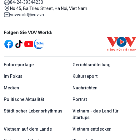
84-24-39344230
No 45, Ba Trieu Street, Ha Noi, Viet Nam
vovworld@vov.vn
Mạng xã hội
Folgen Sie VOV World:
menu footer tiếng Đức
Fotoreportage
Gerichtsmitteilung
Im Fokus
Kulturreport
Medien
Nachrichten
Politische Aktualität
Porträt
Städtischer Lebensrhythmus
Vietnam - das Land für
Startups
Vietnam auf dem Lande
Vietnam entdecken