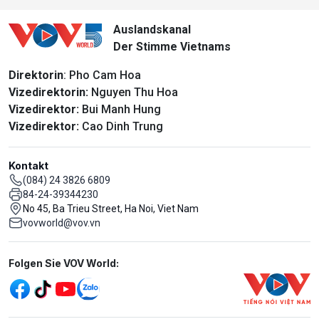
Auslandskanal
Der Stimme Vietnams
Direktorin
: Pho Cam Hoa
Vizedirektorin:
Nguyen Thu Hoa
Vizedirektor:
Bui Manh Hung
Vizedirektor:
Cao Dinh Trung
Kontakt
(084) 24 3826 6809
84-24-39344230
No 45, Ba Trieu Street, Ha Noi, Viet Nam
vovworld@vov.vn
Mạng xã hội
Folgen Sie VOV World: