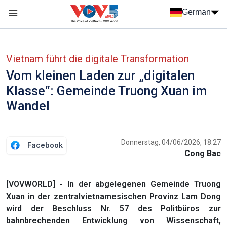
Nhảy đến nội dung
German
Menu trang chủ tiếng Đức
menu phụ tiếng Đức
Vietnam führt die digitale Transformation
Vom kleinen Laden zur „digitalen
Klasse“: Gemeinde Truong Xuan im
Wandel
Donnerstag, 04/06/2026, 18:27
Facebook
Cong Bac
[VOVWORLD] - In der abgelegenen Gemeinde Truong
Xuan in der zentralvietnamesischen Provinz Lam Dong
wird der Beschluss Nr. 57 des Politbüros zur
bahnbrechenden Entwicklung von Wissenschaft,