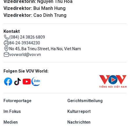
Vizedirektorin:
Nguyen Thu Hoa
Vizedirektor:
Bui Manh Hung
Vizedirektor:
Cao Dinh Trung
Kontakt
(084) 24 3826 6809
84-24-39344230
No 45, Ba Trieu Street, Ha Noi, Viet Nam
vovworld@vov.vn
Mạng xã hội
Folgen Sie VOV World:
menu footer tiếng Đức
Fotoreportage
Gerichtsmitteilung
Im Fokus
Kulturreport
Medien
Nachrichten