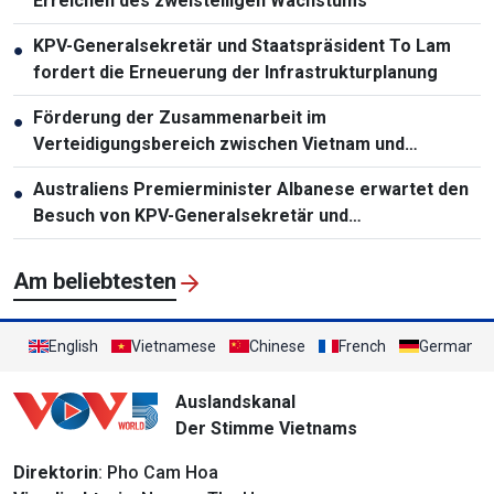
Erreichen des zweistelligen Wachstums
KPV-Generalsekretär und Staatspräsident To Lam
●
fordert die Erneuerung der Infrastrukturplanung
Förderung der Zusammenarbeit im
●
Verteidigungsbereich zwischen Vietnam und
Malaysia
Australiens Premierminister Albanese erwartet den
●
Besuch von KPV-Generalsekretär und
Staatspräsident To Lam
Am beliebtesten
English
Vietnamese
Chinese
French
German
Auslandskanal
Der Stimme Vietnams
Direktorin
: Pho Cam Hoa