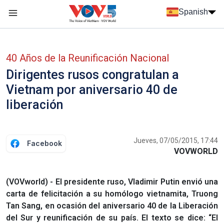
Nhảy đến nội dung
Spanish
Menu trang chủ tiếng Tây Ban Nha
Menu phụ tiếng Tây ban nha
40 Años de la Reunificación Nacional
Dirigentes rusos congratulan a
Vietnam por aniversario 40 de
liberación
Jueves, 07/05/2015, 17:44
Facebook
VOVWORLD
(VOVworld) - El presidente ruso, Vladimir Putin envió una
carta de felicitación a su homólogo vietnamita, Truong
Tan Sang, en ocasión del aniversario 40 de la Liberación
del Sur y reunificación de su país. El texto se dice: “El