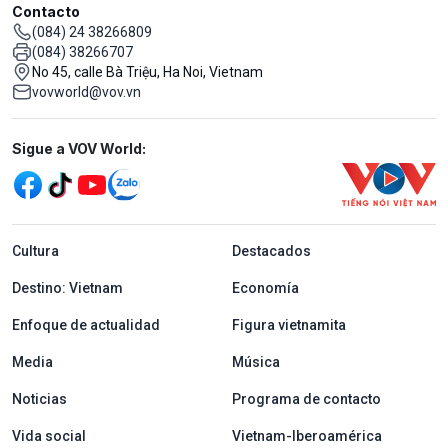
Contacto
(084) 24 38266809
(084) 38266707
No 45, calle Bà Triệu, Ha Noi, Vietnam
vovworld@vov.vn
Mạng xã hội
Sigue a VOV World:
menu footer tiếng Tây ban nha
Cultura
Destacados
Destino: Vietnam
Economía
Enfoque de actualidad
Figura vietnamita
Media
Música
Noticias
Programa de contacto
Vida social
Vietnam-Iberoamérica