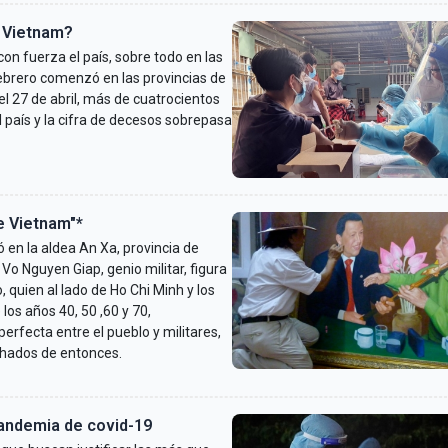
n Vietnam?
n fuerza el país, sobre todo en las
febrero comenzó en las provincias de
del 27 de abril, más de cuatrocientos
 país y la cifra de decesos sobrepasa
e Vietnam"*
en la aldea An Xa, provincia de
o Nguyen Giap, genio militar, figura
quien al lado de Ho Chi Minh y los
os años 40, 50 ,60 y 70,
perfecta entre el pueblo y militares,
echados de entonces.
 pandemia de covid-19