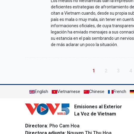
Los medios no vietnamitas dan la impresión 
deficientes estrategias de afrontamiento de
citan a Vietnam cuando, desde su propia subj
país es mala o muy mala, sin tener en cuent
informaciones oficiales, de cuya transparen
legación ha enviado mensajes a sus connaci
su estancia en el país sembrando un nervios
de más aclarar un poco la situación.
Pagination
Trang hiện thời
Trang
Trang
T
1
2
3
4
English
Vietnamese
Chinese
French
Emisiones al Exterior
La Voz de Vietnam
Directora
: Pho Cam Hoa
Directora adjunta:
Nguyen Thi Thu Hoa