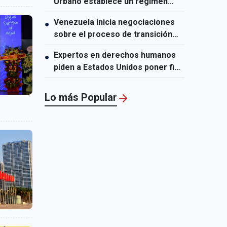
Urbano establece un régimen
especial y excepcional para
Venezuela inicia negociaciones
●
Ciudad Ho Chi Minh
sobre el proceso de transición
política
Expertos en derechos humanos
●
piden a Estados Unidos poner fin
a las sanciones a Cuba
Lo más Popular