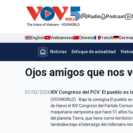
Nhảy đến nội dung
Đa phương t
Radio
Podcast
English
Vietnamese
Chinese
French
Germa
Menu trang chủ tiếng Tây Ban 
Noticias
Enfoque de actualidad
Vietn
Menu phụ tiếng Tây ban nha
Ojos amigos que nos 
01/02/2026
XIV Congreso del PCV: El pueblo es la
(VOVWORLD) - Bajo la consigna El pueblo es l
de Hanoi el XIV Congreso del Partido Comun
maquinaria campesina que hace 51 años fue 
del planeta Tierra, que tiene como territorio
tambalea bajo el liderazgo del millonario n