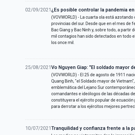
02/09/2021
¿Es posible controlar la pandemia e
(VOVWORLD) - La cuarta ola está azotando co
provincias del sur. Desde que en el mes de 
Bac Giang y Bac Ninh y, sobre todo, a partir 
mil contagios han sido detectados en todo el
los once mil.
25/08/2021
Vo Nguyen Giap: "El soldado mayor d
(VOVWORLD) - El 25 de agosto de 1911 nació 
Quang Binh, "el Soldado mayor de Vietnam", V
emblemática del Lejano Sur contemporáneo, 
comandantes e ideólogos de las décadas de l
constituyera el ejército popular de ecuación 
para derrotar a los ejércitos mejores pertr
10/07/2021
Tranquilidad y confianza frente a la