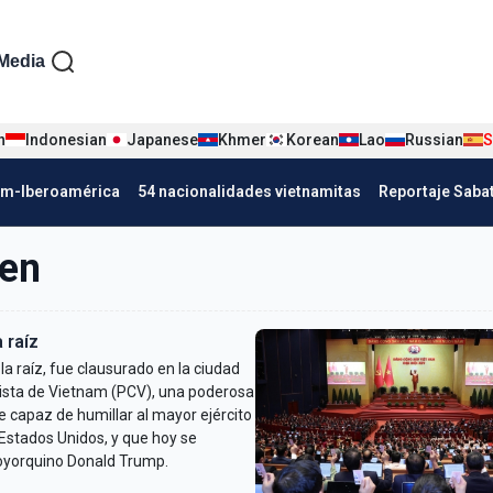
iện tiếng Tây ban nha
Media
n
Indonesian
Japanese
Khmer
Korean
Lao
Russian
S
Nha
am-Iberoamérica
54 nacionalidades vietnamitas
Reportaje Saba
ven
 raíz
a raíz, fue clausurado en la ciudad
ista de Vietnam (PCV), una poderosa
capaz de humillar al mayor ejército
 Estados Unidos, y que hoy se
eoyorquino Donald Trump.