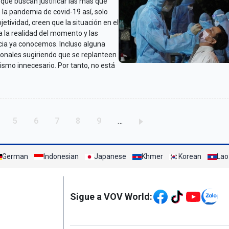
que buscan justificar las más que
 la pandemia de covid-19 así, solo
etividad, creen que la situación en el
a la realidad del momento y las
cia ya conocemos. Incluso alguna
onales sugiriendo que se replanteen
ismo innecesario. Por tanto, no está
rang
Trang
Trang
Trang
Trang
Trang
5
6
7
8
9
…
German
Indonesian
Japanese
Khmer
Korean
Lao
Mạng xã hội
Sigue a VOV World: