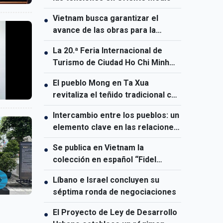
Vietnam busca garantizar el
●
avance de las obras para la
Cumbre APEC 2027
La 20.ª Feria Internacional de
●
Turismo de Ciudad Ho Chi Minh
será la mayor de su historia
El pueblo Mong en Ta Xua
●
revitaliza el teñido tradicional con
índigo
Intercambio entre los pueblos: un
●
elemento clave en las relaciones
entre Vietnam y Australia
Se publica en Vietnam la
●
colección en español “Fidel
Castro Ruz – Obras Escogidas”
Líbano e Israel concluyen su
●
séptima ronda de negociaciones
El Proyecto de Ley de Desarrollo
●