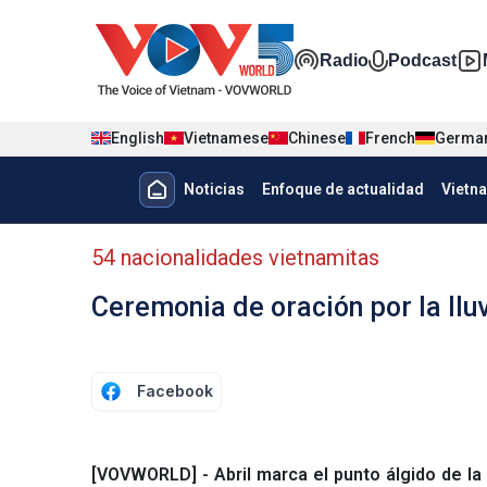
Nhảy đến nội dung
Đa phương t
Radio
Podcast
English
Vietnamese
Chinese
French
Germa
Menu trang chủ tiếng Tây Ban 
Noticias
Enfoque de actualidad
Vietn
Menu phụ tiếng Tây ban nha
54 nacionalidades vietnamitas
Ceremonia de oración por la llu
Facebook
[VOVWORLD] - Abril marca el punto álgido de la 