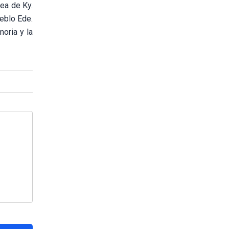
dea de Ky.
ueblo Ede.
oria y la