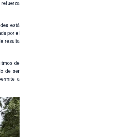
fidelidad y cohesión en la cultura del
e refuerza
pueblo Cham
ldea está
ada por el
de resulta
ritmos de
do de ser
permite a