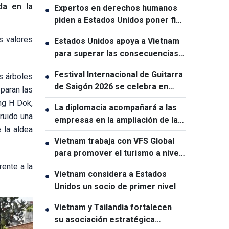
da en la
Expertos en derechos humanos
●
piden a Estados Unidos poner fin
a las sanciones a Cuba
s valores
Estados Unidos apoya a Vietnam
●
para superar las consecuencias
de la guerra
Festival Internacional de Guitarra
s árboles
●
de Saigón 2026 se celebra en
eparan las
Ciudad Ho Chi Minh
ng H Dok,
La diplomacia acompañará a las
●
ruido una
empresas en la ampliación de las
 la aldea
oportunidades de desarrollo de
Vietnam trabaja con VFS Global
●
Vietnam
para promover el turismo a nivel
mundial
rente a la
Vietnam considera a Estados
●
Unidos un socio de primer nivel
Vietnam y Tailandia fortalecen
●
su asociación estratégica