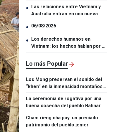
integral
Las relaciones entre Vietnam y
●
Australia entran en una nueva
etapa de desarrollo
06/08/2026
●
Los derechos humanos en
●
Vietnam: los hechos hablan por sí
solos
Lo más Popular
Los Mong preservan el sonido del
“khen” en la inmensidad montañosa
de Lai Chau
La ceremonia de rogativa por una
buena cosecha del pueblo Bahnar
expresa el anhelo de prosperidad y
Cham rieng cha pay: un preciado
paz
patrimonio del pueblo jemer