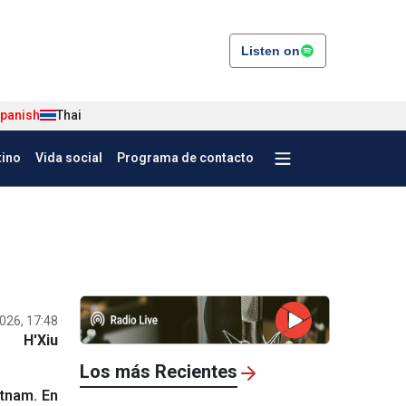
Listen on
panish
Thai
tino
Vida social
Programa de contacto
026, 17:48
H'Xiu
Los más Recientes
etnam. En