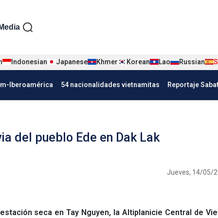
iện tiếng Tây ban nha
Media
n
Indonesian
Japanese
Khmer
Korean
Lao
Russian
S
Nha
am-Iberoamérica
54 nacionalidades vietnamitas
Reportaje Saba
via del pueblo Ede en Dak Lak
Jueves, 14/05/2
estación seca en Tay Nguyen, la Altiplanicie Central de Vi