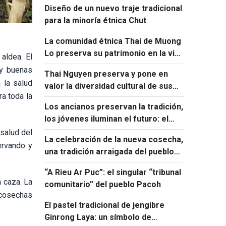
Diseño de un nuevo traje tradicional
para la minoría étnica Chut
La comunidad étnica Thai de Muong
Lo preserva su patrimonio en la vida
 aldea. El
contemporánea
 y buenas
Thai Nguyen preserva y pone en
 la salud
valor la diversidad cultural de sus
ra toda la
grupos étnicos
Los ancianos preservan la tradición,
los jóvenes iluminan el futuro: el
papel giang
 salud del
La celebración de la nueva cosecha,
ervando y
una tradición arraigada del pueblo
lao en Vietnam
“A Rieu Ar Puc”: el singular “tribunal
a caza. La
comunitario” del pueblo Pacoh
 cosechas
El pastel tradicional de jengibre
Ginrong Laya: un símbolo de