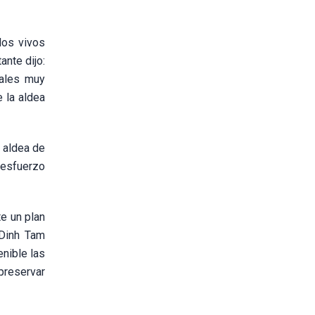
los vivos
ante dijo:
nales muy
 la aldea
 aldea de
 esfuerzo
e un plan
 Dinh Tam
enible las
 preservar