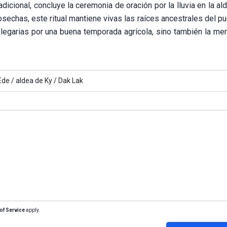
adicional, concluye la ceremonia de oración por la lluvia en la al
osechas, este ritual mantiene vivas las raíces ancestrales del p
egarias por una buena temporada agrícola, sino también la mem
Ede /
aldea de Ky /
Dak Lak
of Service
apply.