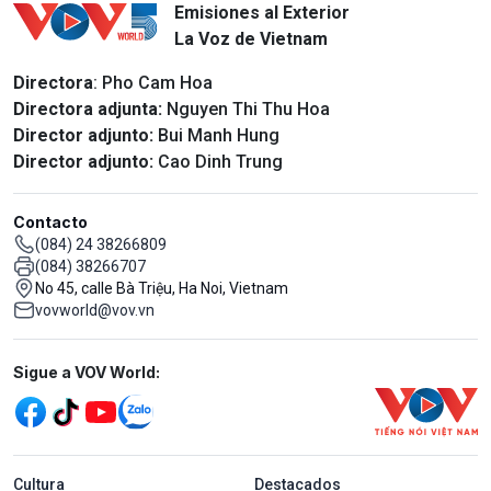
Emisiones al Exterior
La Voz de Vietnam
Directora
: Pho Cam Hoa
Directora adjunta:
Nguyen Thi Thu Hoa
Director adjunto:
Bui Manh Hung
Director adjunto:
Cao Dinh Trung
Contacto
(084) 24 38266809
(084) 38266707
No 45, calle Bà Triệu, Ha Noi, Vietnam
vovworld@vov.vn
Mạng xã hội
Sigue a VOV World:
menu footer tiếng Tây ban nha
Cultura
Destacados