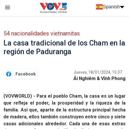
Nhảy đến nội dung
Spanish
Menu trang chủ tiếng Tây Ban Nha
Menu phụ tiếng Tây ban nha
54 nacionalidades vietnamitas
La casa tradicional de los Cham en la
región de Paduranga
Jueves, 18/01/2024, 15:37
Facebook
Ái Nghiêm & Vĩnh Phong
(VOVWORLD) - Para el pueblo Cham, la casa es un lugar
que refleja el poder, la prosperidad y la riqueza de la
familia. Así que, aparte de la estructura principal hecha
de madera, ellos también construyen entre cinco y siete
casas adicionales alrededor. Cada una de esas extras