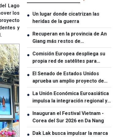
del Lago
mover los
Un lugar donde cicatrizan las
●
 proyecto
heridas de la guerra
dentes y
Recuperan en la provincia de An
.
●
Giang más restos de
combatientes caídos
Comisión Europea despliega su
●
propia red de satélites para
reforzar la soberanía digital
El Senado de Estados Unidos
●
aprueba un amplio proyecto de
ley de sanciones contra Rusia
La Unión Económica Euroasiática
●
impulsa la integración regional y
amplía la cooperación con sus
Inauguran el Festival Vietnam -
●
socios
Corea del Sur 2026 en Da Nang
Dak Lak busca impulsar la marca
●