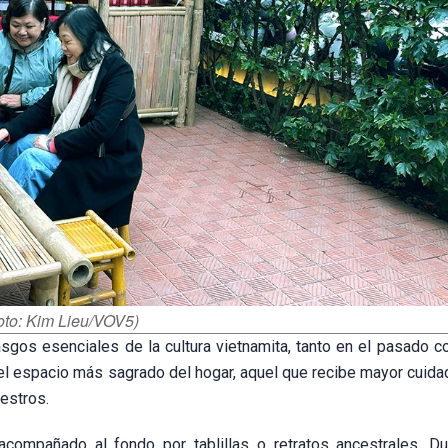
Foto: Kim Lieu/VOV5)
asgos esenciales de la cultura vietnamita, tanto en el pasado c
do el espacio más sagrado del hogar, aquel que recibe mayor cuida
cestros.
acompañado al fondo por tablillas o retratos ancestrales. Du