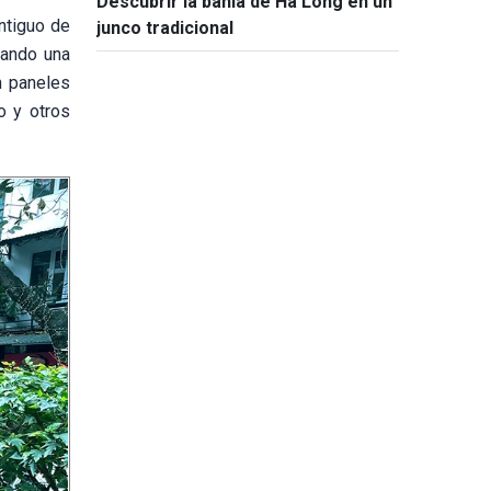
Descubrir la bahía de Ha Long en un
ntiguo de
junco tradicional
tando una
n paneles
o y otros