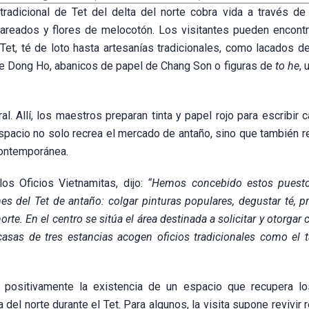
adicional de Tet del delta del norte cobra vida a través de 
pareados y flores de melocotón. Los visitantes pueden encont
Tet, té de loto hasta artesanías tradicionales, como lacados de
e Dong Ho, abanicos de papel de Chang Son o figuras de
to he
, 
al. Allí, los maestros preparan tinta y papel rojo para escribir 
espacio no solo recrea el mercado de antaño, sino que también r
 contemporánea.
os Oficios Vietnamitas, dijo:
“Hemos concebido estos puesto
nes del Tet de antaño: colgar pinturas populares, degustar té, pr
orte. En el centro se sitúa el área destinada a solicitar y otorgar 
casas de tres estancias acogen oficios tradicionales como el t
n positivamente la existencia de un espacio que recupera l
 del norte durante el Tet. Para algunos, la visita supone revivir