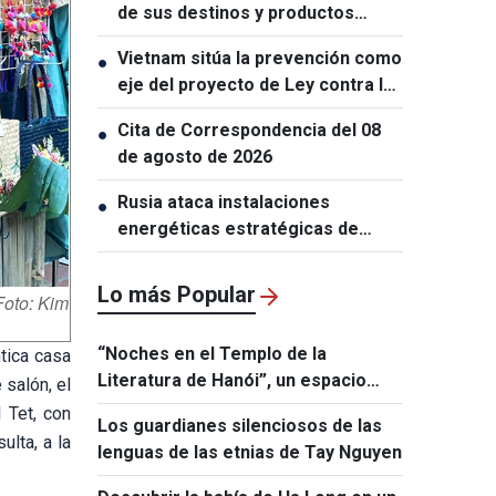
de sus destinos y productos
turísticos
Vietnam sitúa la prevención como
●
eje del proyecto de Ley contra la
Proliferación de Armas de
Cita de Correspondencia del 08
●
Destrucción Masiva
de agosto de 2026
Rusia ataca instalaciones
●
energéticas estratégicas de
Ucrania
Lo más Popular
Foto: Kim
“Noches en el Templo de la
tica casa
Literatura de Hanói”, un espacio
 salón, el
donde convergen tradición y
l Tet, con
Los guardianes silenciosos de las
tecnología
lta, a la
lenguas de las etnias de Tay Nguyen