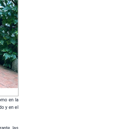
omo en la
do y en el
rante las