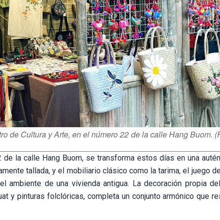
ro de Cultura y Arte, en el número 22 de la calle Hang Buom. (
22 de la calle Hang Buom, se transforma estos días en una autén
amente tallada, y el mobiliario clásico como la tarima, el juego de
ad el ambiente de una vivienda antigua. La decoración propia de
 y pinturas folclóricas, completa un conjunto armónico que resu