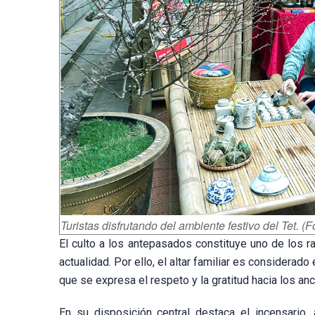
Turistas disfrutando del ambiente festivo del Tet. (
El culto a los antepasados constituye uno de los r
actualidad. Por ello, el altar familiar es considera
que se expresa el respeto y la gratitud hacia los an
En su disposición central destaca el incensario, 