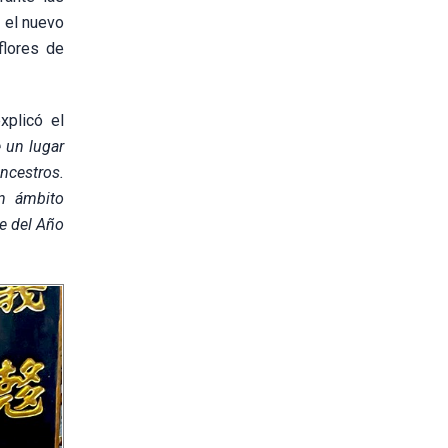
a el nuevo
flores de
xplicó el
 un lugar
ncestros.
un ámbito
te del Año