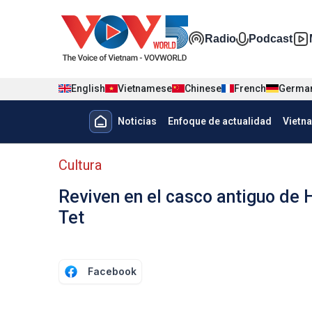
Nhảy đến nội dung
Đa phương t
Radio
Podcast
English
Vietnamese
Chinese
French
Germa
Menu trang chủ tiếng Tây Ban 
Noticias
Enfoque de actualidad
Vietn
Menu phụ tiếng Tây ban nha
Cultura
Reviven en el casco antiguo de 
Tet
Facebook