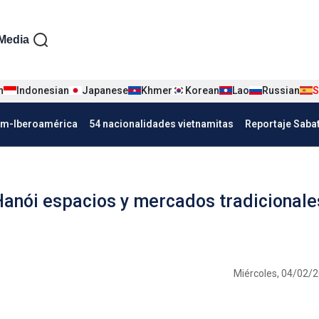
iện tiếng Tây ban nha
Media
n
Indonesian
Japanese
Khmer
Korean
Lao
Russian
S
Nha
am-Iberoamérica
54 nacionalidades vietnamitas
Reportaje Saba
Hanói espacios y mercados tradicionale
Miércoles, 04/02/2