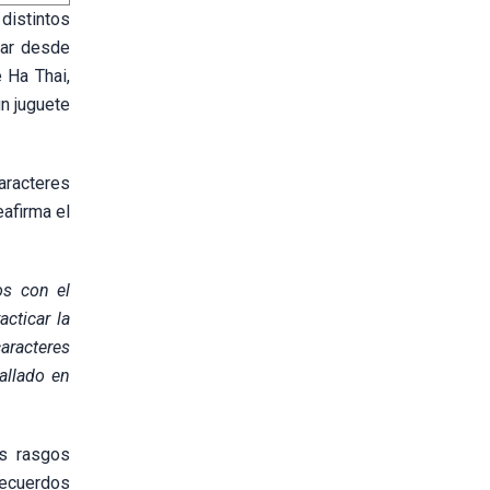
distintos
rar desde
 Ha Thai,
un juguete
caracteres
eafirma el
s con el
acticar la
caracteres
allado en
os rasgos
 recuerdos