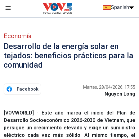
Nhảy đến nội dung
Spanish
Menu trang chủ tiếng Tây Ban Nha
Menu phụ tiếng Tây ban nha
Economía
Desarrollo de la energía solar en
tejados: beneficios prácticos para la
comunidad
Martes, 28/04/2026, 17:55
Facebook
Nguyen Long
[VOVWORLD] - Este año marca el inicio del Plan de
Desarrollo Socioeconómico 2026-2030 de Vietnam, que
persigue un crecimiento elevado y exige un suministro
eléctrico cada vez más sólido. Al mismo tiempo, el