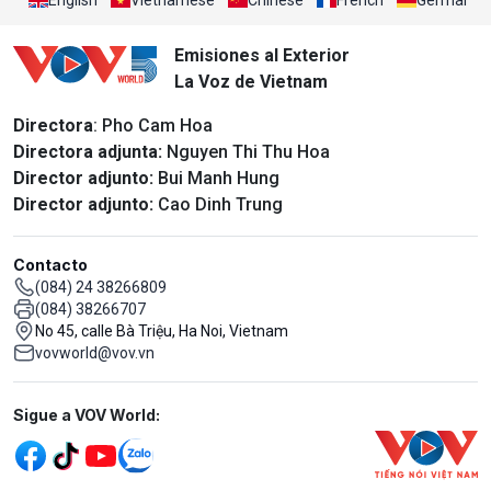
English
Vietnamese
Chinese
French
German
Emisiones al Exterior
La Voz de Vietnam
Directora
: Pho Cam Hoa
Directora adjunta:
Nguyen Thi Thu Hoa
Director adjunto:
Bui Manh Hung
Director adjunto:
Cao Dinh Trung
Contacto
(084) 24 38266809
(084) 38266707
No 45, calle Bà Triệu, Ha Noi, Vietnam
vovworld@vov.vn
Mạng xã hội
Sigue a VOV World: