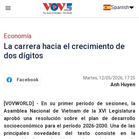
Nhảy đến nội dung
Spanish
Menu trang chủ tiếng Tây Ban Nha
Menu phụ tiếng Tây ban nha
Economía
La carrera hacia el crecimiento de
dos dígitos
Martes, 12/05/2026, 17:25
Facebook
Anh Huyen
[VOVWORLD] - En su primer período de sesiones, la
Asamblea Nacional de Vietnam de la XVI Legislatura
aprobó una resolución sobre el plan de desarrollo
socioeconómico para el período 2026-2030. Una de las
principales novedades del texto consiste en la