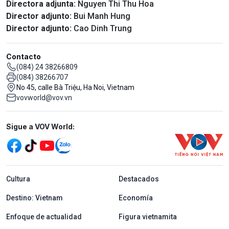
Directora adjunta:
Nguyen Thi Thu Hoa
Director adjunto:
Bui Manh Hung
Director adjunto:
Cao Dinh Trung
Contacto
(084) 24 38266809
(084) 38266707
No 45, calle Bà Triệu, Ha Noi, Vietnam
vovworld@vov.vn
Mạng xã hội
Sigue a VOV World:
menu footer tiếng Tây ban nha
Cultura
Destacados
Destino: Vietnam
Economía
Enfoque de actualidad
Figura vietnamita