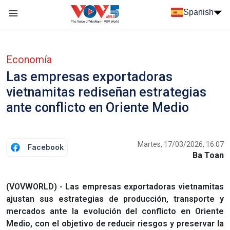
Nhảy đến nội dung
Spanish
Menu trang chủ tiếng Tây Ban Nha
Menu phụ tiếng Tây ban nha
Economía
Las empresas exportadoras
vietnamitas rediseñan estrategias
ante conflicto en Oriente Medio
Martes, 17/03/2026, 16:07
Facebook
Ba Toan
(VOVWORLD) - Las empresas exportadoras vietnamitas
ajustan sus estrategias de producción, transporte y
mercados ante la evolución del conflicto en Oriente
Medio, con el objetivo de reducir riesgos y preservar la