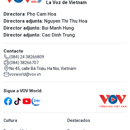
La Voz de Vietnam
Directora
: Pho Cam Hoa
Directora adjunta:
Nguyen Thi Thu Hoa
Director adjunto:
Bui Manh Hung
Director adjunto:
Cao Dinh Trung
Contacto
(084) 24 38266809
(084) 38266707
No 45, calle Bà Triệu, Ha Noi, Vietnam
vovworld@vov.vn
Mạng xã hội
Sigue a VOV World:
menu footer tiếng Tây ban nha
Cultura
Destacados