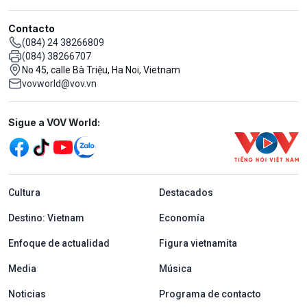
Contacto
(084) 24 38266809
(084) 38266707
No 45, calle Bà Triệu, Ha Noi, Vietnam
vovworld@vov.vn
Mạng xã hội
Sigue a VOV World:
menu footer tiếng Tây ban nha
Cultura
Destacados
Destino: Vietnam
Economía
Enfoque de actualidad
Figura vietnamita
Media
Música
Noticias
Programa de contacto