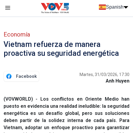
Nhảy đến nội dung
Spanish
Menu trang chủ tiếng Tây Ban Nha
Menu phụ tiếng Tây ban nha
Economía
Vietnam refuerza de manera
proactiva su seguridad energética
Martes, 31/03/2026, 17:30
Facebook
Anh Huyen
(VOVWORLD) - Los conflictos en Oriente Medio han
puesto en evidencia una realidad ineludible: la seguridad
energética es un desafío global, pero sus soluciones
deben partir de la solidez interna de cada país. Para
Vietnam, adoptar un enfoque proactivo para garantizar