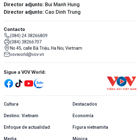
Director adjunto:
Bui Manh Hung
Director adjunto:
Cao Dinh Trung
Contacto
(084) 24 38266809
(084) 38266707
No 45, calle Bà Triệu, Ha Noi, Vietnam
vovworld@vov.vn
Mạng xã hội
Sigue a VOV World:
menu footer tiếng Tây ban nha
Cultura
Destacados
Destino: Vietnam
Economía
Enfoque de actualidad
Figura vietnamita
Media
Música