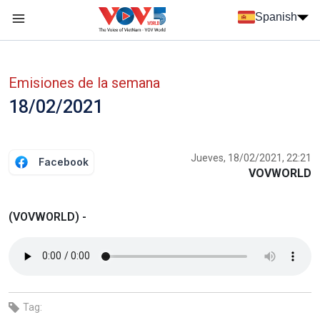
Nhảy đến nội dung
Spanish
Menu trang chủ tiếng Tây Ban Nha
Menu phụ tiếng Tây ban nha
Emisiones de la semana
18/02/2021
Jueves, 18/02/2021, 22:21
Facebook
VOVWORLD
(VOVWORLD) -
Tag: