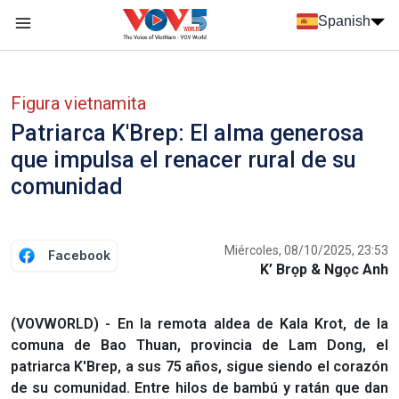
Nhảy đến nội dung
Spanish
Menu trang chủ tiếng Tây Ban Nha
Menu phụ tiếng Tây ban nha
Figura vietnamita
Patriarca K'Brep: El alma generosa
que impulsa el renacer rural de su
comunidad
Miércoles, 08/10/2025, 23:53
Facebook
K’ Brọp & Ngọc Anh
(VOVWORLD) - En la remota aldea de Kala Krot, de la
comuna de Bao Thuan, provincia de Lam Dong, el
patriarca K'Brep, a sus 75 años, sigue siendo el corazón
de su comunidad. Entre hilos de bambú y ratán que dan