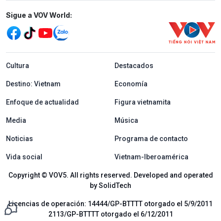
Mạng xã hội
Sigue a VOV World:
menu footer tiếng Tây ban nha
Cultura
Destacados
Destino: Vietnam
Economía
Enfoque de actualidad
Figura vietnamita
Media
Música
Noticias
Programa de contacto
Vida social
Vietnam-Iberoamérica
Copyright © VOV5. All rights reserved. Developed and operated
by SolidTech
Licencias de operación: 14444/GP-BTTTT otorgado el 5/9/2011
2113/GP-BTTTT otorgado el 6/12/2011