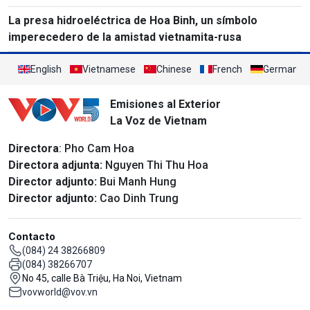
La presa hidroeléctrica de Hoa Binh, un símbolo
imperecedero de la amistad vietnamita-rusa
English
Vietnamese
Chinese
French
German
Emisiones al Exterior
La Voz de Vietnam
Directora
: Pho Cam Hoa
Directora adjunta:
Nguyen Thi Thu Hoa
Director adjunto:
Bui Manh Hung
Director adjunto:
Cao Dinh Trung
Contacto
(084) 24 38266809
(084) 38266707
No 45, calle Bà Triệu, Ha Noi, Vietnam
vovworld@vov.vn