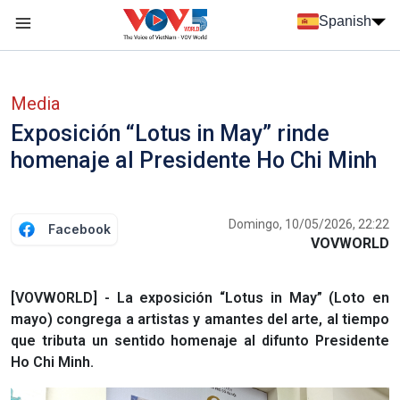
Nhảy đến nội dung
Spanish
Menu trang chủ tiếng Tây Ban Nha
Menu phụ tiếng Tây ban nha
Media
Exposición “Lotus in May” rinde
homenaje al Presidente Ho Chi Minh
Domingo, 10/05/2026, 22:22
Facebook
VOVWORLD
[VOVWORLD] - La exposición “Lotus in May” (Loto en
mayo) congrega a artistas y amantes del arte, al tiempo
que tributa un sentido homenaje al difunto Presidente
Ho Chi Minh.