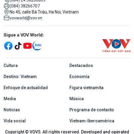
(084) 38266707
No 45, calle Bà Triệu, Ha Noi, Vietnam
vovworld@vov.vn
Mạng xã hội
Sigue a VOV World:
menu footer tiếng Tây ban nha
Cultura
Destacados
Destino: Vietnam
Economía
Enfoque de actualidad
Figura vietnamita
Media
Música
Noticias
Programa de contacto
Vida social
Vietnam-Iberoamérica
Copyright © VOV5. All rights reserved. Developed and operated