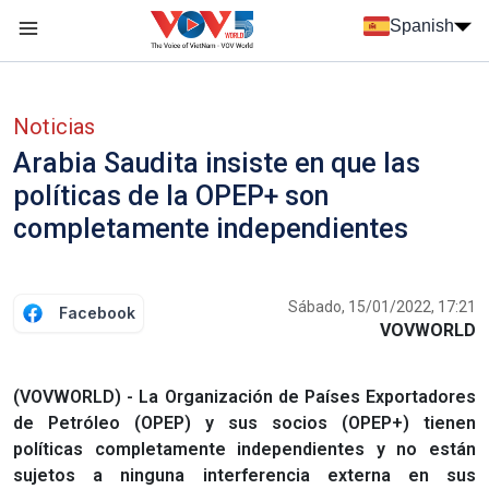
Nhảy đến nội dung
Spanish
Menu trang chủ tiếng Tây Ban Nha
Menu phụ tiếng Tây ban nha
Noticias
Arabia Saudita insiste en que las
políticas de la OPEP+ son
completamente independientes
Sábado, 15/01/2022, 17:21
Facebook
VOVWORLD
(VOVWORLD) - La Organización de Países Exportadores
de Petróleo (OPEP) y sus socios (OPEP+) tienen
políticas completamente independientes y no están
sujetos a ninguna interferencia externa en sus