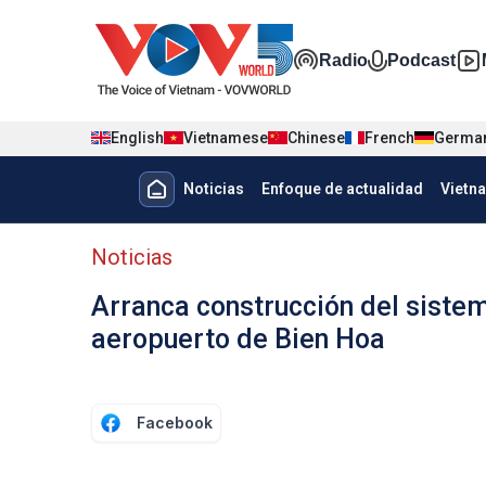
Nhảy đến nội dung
Đa phương t
Radio
Podcast
English
Vietnamese
Chinese
French
Germa
Menu trang chủ tiếng Tây Ban 
Noticias
Enfoque de actualidad
Vietn
Menu phụ tiếng Tây ban nha
Noticias
Arranca construcción del sistem
aeropuerto de Bien Hoa
Facebook