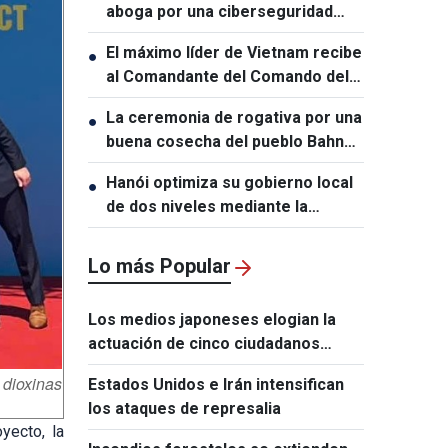
aboga por una ciberseguridad
centrada en las personas
El máximo líder de Vietnam recibe
●
al Comandante del Comando del
Pacífico de Estados Unidos
La ceremonia de rogativa por una
●
buena cosecha del pueblo Bahnar
expresa el anhelo de prosperidad
Hanói optimiza su gobierno local
●
y paz
de dos niveles mediante la
transformación digital
Lo más Popular
Los medios japoneses elogian la
actuación de cinco ciudadanos
vietnamitas tras el terremoto de
 dioxinas
Estados Unidos e Irán intensifican
Kumamoto
los ataques de represalia
yecto, la