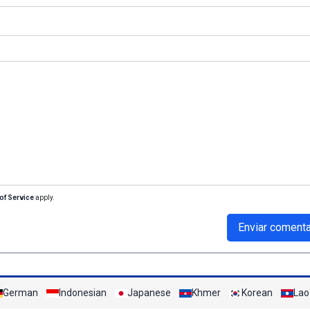
of Service
apply.
Enviar comenta
German
Indonesian
Japanese
Khmer
Korean
Lao