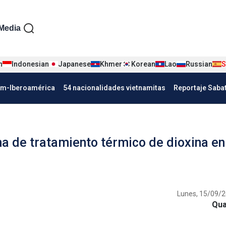
iện tiếng Tây ban nha
Media
n
Indonesian
Japanese
Khmer
Korean
Lao
Russian
S
Nha
am-Iberoamérica
54 nacionalidades vietnamitas
Reportaje Saba
a de tratamiento térmico de dioxina en
Lunes, 15/09/2
Qua