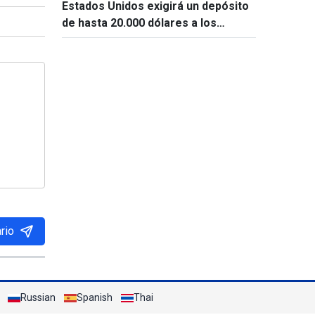
Estados Unidos exigirá un depósito
de hasta 20.000 dólares a los
solicitantes de visado de 50 países
rio
Russian
Spanish
Thai