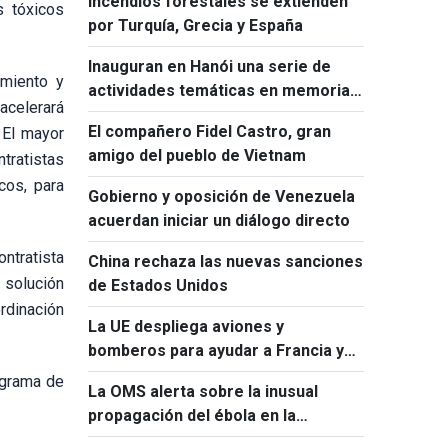
Incendios forestales se extienden
s tóxicos
por Turquía, Grecia y España
Inauguran en Hanói una serie de
amiento y
actividades temáticas en memoria
acelerará
de Ho Chi Minh y Fidel Castro
El compañero Fidel Castro, gran
 El mayor
amigo del pueblo de Vietnam
tratistas
cos, para
Gobierno y oposición de Venezuela
acuerdan iniciar un diálogo directo
ntratista
China rechaza las nuevas sanciones
 solución
de Estados Unidos
rdinación
La UE despliega aviones y
bomberos para ayudar a Francia y
España a combatir los incendios
ograma de
La OMS alerta sobre la inusual
forestales
propagación del ébola en la
República Democrática del Congo