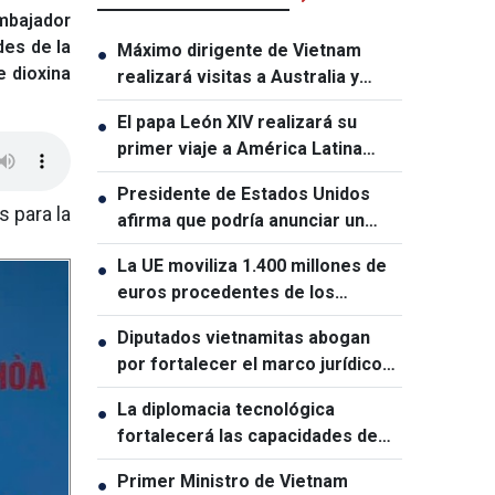
mbajador
des de la
Máximo dirigente de Vietnam
●
e dioxina
realizará visitas a Australia y
Nueva Zelanda
El papa León XIV realizará su
●
primer viaje a América Latina
como pontífice
Presidente de Estados Unidos
●
 para la
afirma que podría anunciar un
acuerdo sobre el estrecho de
La UE moviliza 1.400 millones de
●
Ormuz en las próximas 48 horas
euros procedentes de los
beneficios de activos rusos
Diputados vietnamitas abogan
●
congelados para apoyar a Ucrania
por fortalecer el marco jurídico
para impulsar el crecimiento
La diplomacia tecnológica
●
económico
fortalecerá las capacidades de
desarrollo de Vietnam
Primer Ministro de Vietnam
●