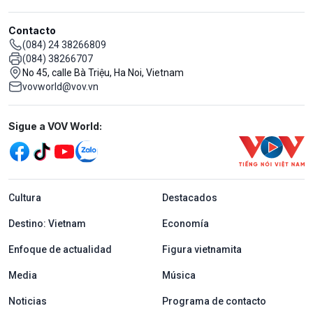
Contacto
(084) 24 38266809
(084) 38266707
No 45, calle Bà Triệu, Ha Noi, Vietnam
vovworld@vov.vn
Mạng xã hội
Sigue a VOV World:
menu footer tiếng Tây ban nha
Cultura
Destacados
Destino: Vietnam
Economía
Enfoque de actualidad
Figura vietnamita
Media
Música
Noticias
Programa de contacto