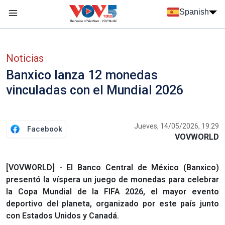
Nhảy đến nội dung
Spanish
Menu trang chủ tiếng Tây Ban Nha
Menu phụ tiếng Tây ban nha
Noticias
Banxico lanza 12 monedas
vinculadas con el Mundial 2026
Jueves, 14/05/2026, 19:29
Facebook
VOVWORLD
[VOVWORLD] - El Banco Central de México (Banxico)
presentó la víspera un juego de monedas para celebrar
la Copa Mundial de la FIFA 2026, el mayor evento
deportivo del planeta, organizado por este país junto
con Estados Unidos y Canadá.