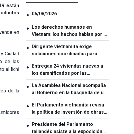
19 están
roductos
06/08/2026
●
Los derechos humanos en
●
 vende en
Vietnam: los hechos hablan por sí
solos
Dirigente vietnamita exige
●
 y Ciudad
soluciones coordinadas para
garantizar la ciberseguridad
o de los
Entregan 24 viviendas nuevas a
●
 al lichi
los damnificados por las
inundaciones en Lai Chau
La Asamblea Nacional acompaña
●
des de la
al Gobierno en la búsqueda de un
crecimiento de dos dígitos
El Parlamento vietnamita revisa
●
la política de inversión de obras
sumidores
estratégicas nacionales
Presidente del Parlamento
●
tailandés asiste a la exposición