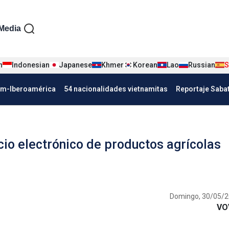
iện tiếng Tây ban nha
Media
n
Indonesian
Japanese
Khmer
Korean
Lao
Russian
S
Nha
am-Iberoamérica
54 nacionalidades vietnamitas
Reportaje Saba
io electrónico de productos agrícolas
Domingo, 30/05/2
VO