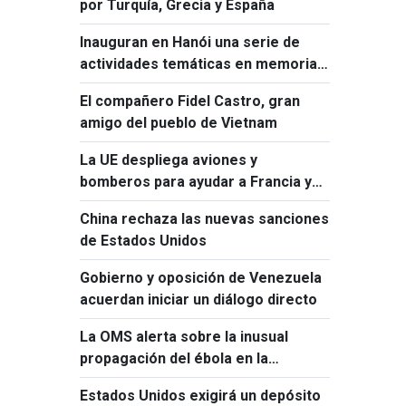
por Turquía, Grecia y España
Inauguran en Hanói una serie de
actividades temáticas en memoria
de Ho Chi Minh y Fidel Castro
El compañero Fidel Castro, gran
amigo del pueblo de Vietnam
La UE despliega aviones y
bomberos para ayudar a Francia y
España a combatir los incendios
China rechaza las nuevas sanciones
forestales
de Estados Unidos
Gobierno y oposición de Venezuela
acuerdan iniciar un diálogo directo
La OMS alerta sobre la inusual
propagación del ébola en la
República Democrática del Congo
Estados Unidos exigirá un depósito