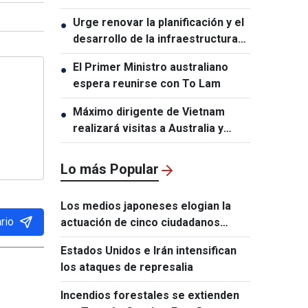
conmemorativa del 50.º
Urge renovar la planificación y el
●
aniversario de las relaciones
desarrollo de la infraestructura
Vietnam-Tailandia
en Vietnam
El Primer Ministro australiano
●
espera reunirse con To Lam
Máximo dirigente de Vietnam
●
realizará visitas a Australia y
Nueva Zelanda
Lo más Popular
Los medios japoneses elogian la
rio
actuación de cinco ciudadanos
vietnamitas tras el terremoto de
Estados Unidos e Irán intensifican
Kumamoto
los ataques de represalia
Incendios forestales se extienden