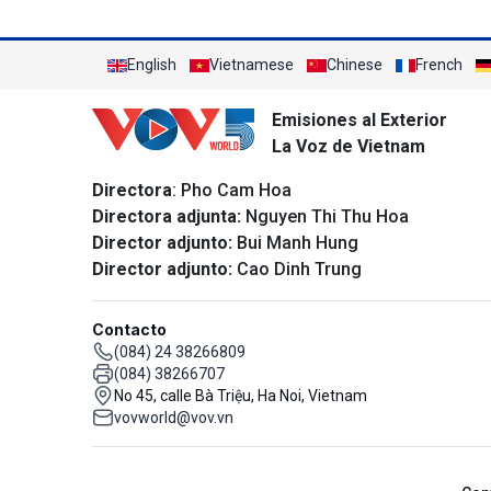
English
Vietnamese
Chinese
French
Emisiones al Exterior
La Voz de Vietnam
Directora
: Pho Cam Hoa
Directora adjunta:
Nguyen Thi Thu Hoa
Director adjunto:
Bui Manh Hung
Director adjunto:
Cao Dinh Trung
Contacto
(084) 24 38266809
(084) 38266707
No 45, calle Bà Triệu, Ha Noi, Vietnam
vovworld@vov.vn