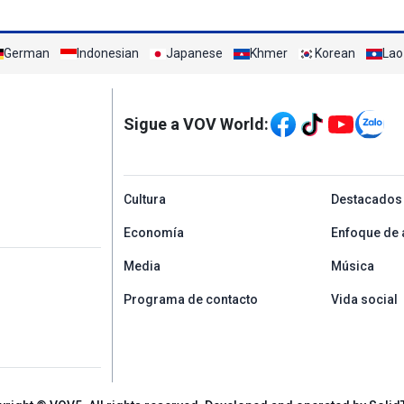
German
Indonesian
Japanese
Khmer
Korean
Lao
Mạng xã hội
Sigue a VOV World:
menu footer tiếng Tâ
Cultura
Destacados
Economía
Enfoque de 
Media
Música
Programa de contacto
Vida social