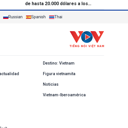
de hasta 20.000 dólares a los
solicitantes de visado de 50 países
Russian
Spanish
Thai
y ban nha
Destino: Vietnam
actualidad
Figura vietnamita
Noticias
Vietnam-Iberoamérica