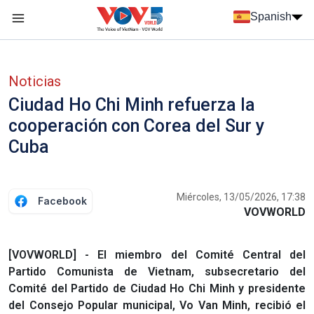
Nhảy đến nội dung
Spanish
Menu trang chủ tiếng Tây Ban Nha
Menu phụ tiếng Tây ban nha
Noticias
Ciudad Ho Chi Minh refuerza la
cooperación con Corea del Sur y
Cuba
Miércoles, 13/05/2026, 17:38
Facebook
VOVWORLD
[VOVWORLD] - El miembro del Comité Central del
Partido Comunista de Vietnam, subsecretario del
Comité del Partido de Ciudad Ho Chi Minh y presidente
del Consejo Popular municipal, Vo Van Minh, recibió el