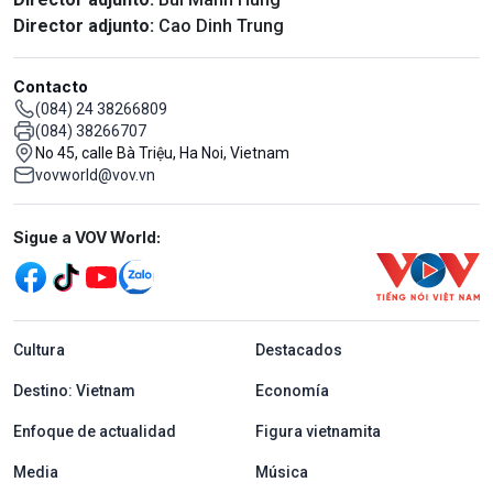
Director adjunto:
Cao Dinh Trung
Contacto
(084) 24 38266809
(084) 38266707
No 45, calle Bà Triệu, Ha Noi, Vietnam
vovworld@vov.vn
Mạng xã hội
Sigue a VOV World:
menu footer tiếng Tây ban nha
Cultura
Destacados
Destino: Vietnam
Economía
Enfoque de actualidad
Figura vietnamita
Media
Música