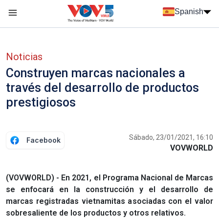
Nhảy đến nội dung
Spanish
Menu trang chủ tiếng Tây Ban Nha
Menu phụ tiếng Tây ban nha
Noticias
Construyen marcas nacionales a
través del desarrollo de productos
prestigiosos
Sábado, 23/01/2021, 16:10
Facebook
VOVWORLD
(VOVWORLD) - En 2021, el Programa Nacional de Marcas
se enfocará en la construcción y el desarrollo de
marcas registradas vietnamitas asociadas con el valor
sobresaliente de los productos y otros relativos.