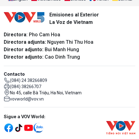
Emisiones al Exterior
La Voz de Vietnam
Directora
: Pho Cam Hoa
Directora adjunta:
Nguyen Thi Thu Hoa
Director adjunto:
Bui Manh Hung
Director adjunto:
Cao Dinh Trung
Contacto
(084) 24 38266809
(084) 38266707
No 45, calle Bà Triệu, Ha Noi, Vietnam
vovworld@vov.vn
Mạng xã hội
Sigue a VOV World: