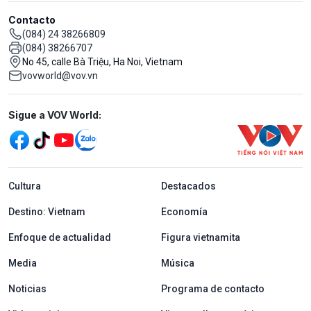
Contacto
(084) 24 38266809
(084) 38266707
No 45, calle Bà Triệu, Ha Noi, Vietnam
vovworld@vov.vn
Mạng xã hội
Sigue a VOV World:
menu footer tiếng Tây ban nha
Cultura
Destacados
Destino: Vietnam
Economía
Enfoque de actualidad
Figura vietnamita
Media
Música
Noticias
Programa de contacto