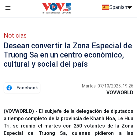
Nhảy đến nội dung
Spanish
Menu trang chủ tiếng Tây Ban Nha
Menu phụ tiếng Tây ban nha
Noticias
Desean convertir la Zona Especial de
Truong Sa en un centro económico,
cultural y social del país
Martes, 07/10/2025, 19:26
Facebook
VOVWORLD
(VOVWORLD) - El subjefe de la delegación de diputados
a tiempo completo de la provincia de Khanh Hoa, Le Huu
Tri, se reunió el martes con 250 votantes de la Zona
Especial de Truong Sa, quienes pidieron a las